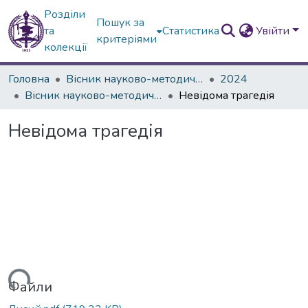
Розділи
Пошук за
та
Статистика
Увійти
критеріями
колекції
Головна
Вісник науково-методичних досліджень ВГПК
2024
Вісник науково-методичних досліджень ВГПК № 3 (47)
Невідома трагедія
Невідома трагедія
иться...
Файли