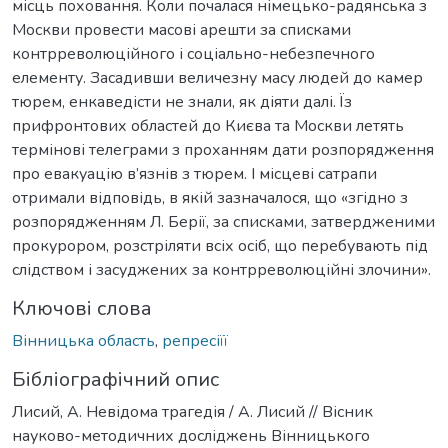
місць поховання. Коли почалася німецько-радянська з
Москви провести масові арешти за списками
контрреволюційного і соціально-небезпечного
елементу. Засадивши величезну масу людей до камер
тюрем, енкаведісти не знали, як діяти далі. Їз
прифронтових областей до Києва та Москви летять
термінові телеграми з проханням дати розпорядження
про евакуацію в’язнів з тюрем. І місцеві сатрапи
отримали відповідь, в якій зазначалося, що «згідно з
розпорядженням Л. Берії, за списками, затвердженими
прокурором, розстріляти всіх осіб, що перебувають під
слідством і засуджених за контрреволюційні злочини».
Ключові слова
Вінницька область
,
репресіїї
Бібліографічний опис
Лисий, А. Невідома трагедія / А. Лисий // Вісник
науково-методичних досліджень Вінницького