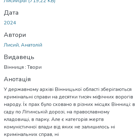
Лисий.pdf
(719,22 KB)
Дата
2024
Автори
Лисий, Анатолій
Видавець
Вінниця : Твори
Анотація
У державному архіві Вінницької області зберігаються
кримінальні справи на десятки тисяч міфічних ворогів
народу. Їх прах було сховано в різних місцях Вінниці: в
саду по Літинській дорозі, на православному
кладовищі, в парку. Але є категорія жертв
комуністичної влади від яких не залишилось ні
кримінальних справ, ні