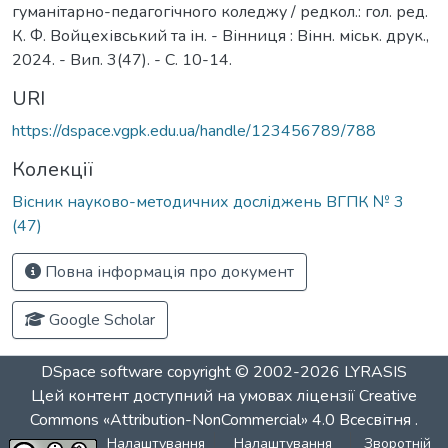
гуманітарно-педагогічного коледжу / редкол.: гол. ред.
К. Ф. Войцехівський та ін. - Вінниця : Вінн. міськ. друк.,
2024. - Вип. 3(47). - С. 10-14.
URI
https://dspace.vgpk.edu.ua/handle/123456789/788
Колекції
Вісник науково-методичних досліджень ВГПК № 3
(47)
Повна інформація про документ
Google Scholar
DSpace software
copyright © 2002-2026
LYRASIS
Цей контент доступний на умовах ліцензії
Creative
Commons «Attribution-NonCommercial» 4.0 Всесвітня
.
Налаштування
Налаштування
Зворотній