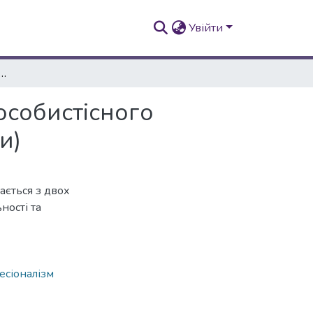
Увійти
та - як основа професійно-особистісного розвитку майбутнього фахівця (з досвіду роботи)
особистісного
и)
ається з двох
ності та
есіоналізм