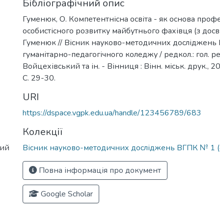
Бібліографічний опис
Гуменюк, О. Компетентнісна освіта - як основа проф
особистісного розвитку майбутнього фахівця (з досві
Гуменюк // Вісник науково-методичних досліджень
гуманітарно-педагогічного коледжу / редкол.: гол. ред
Войцехівський та ін. - Вінниця : Вінн. міськ. друк., 20
С. 29-30.
URI
https://dspace.vgpk.edu.ua/handle/123456789/683
Колекції
ний
Вісник науково-методичних досліджень ВГПК № 1 (
Повна інформація про документ
Google Scholar