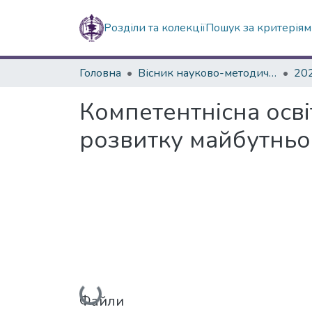
Розділи та колекції
Пошук за критерія
Головна
Вісник науково-методичних досліджень ВГПК
20
Компетентнісна осві
розвитку майбутньог
Вантажиться...
Файли