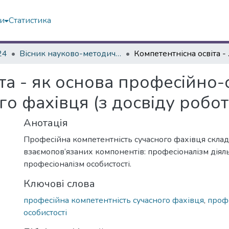
ми
Статистика
24
Вісник науково-методичних досліджень ВГПК № 1 (45)
Компетентнісна осві
та - як основа професійно-
о фахівця (з досвіду робот
Анотація
Професійна компетентність сучасного фахівця склад
взаємопов‘язаних компонентів: професіоналізм діяль
професіоналізм особистості.
Ключові слова
професійна компетентність сучасного фахівця
,
проф
особистості