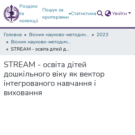
Розділи
Пошук за
та
Статистика
Увійти
критеріями
колекції
Головна
Вісник науково-методичних досліджень ВГПК
2023
Вісник науково-методичних досліджень ВГПК № 2 (43)
STREAM - освіта дітей дошкільного віку як вектор інтегрованого навчання і виховання
STREAM - освіта дітей
дошкільного віку як вектор
інтегрованого навчання і
виховання