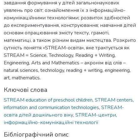
завдання формування у дітей загальнонаукових
уявлень про світ; ознайомлення їх з інформаційно-
комунікаційними технологіями; розвиток здібностей
до експериментування, конструювання; навчання дітей
основам опрацювання змісту тексту, грамоті,
математиці, а також різним видам мистецтва. Розкрито
сутність поняття «STREAM-освіта», яке трактується як
STREAM = Science, Technology, Reading + Writing,
Engineering, Arts and Mathematics – акронім від слів –
natural sciences, technology, reading + writing, engineering,
art, mathematics.
Ключові слова
STREAM education of preschool children
,
STREAM centers
,
information and communication technologies
,
STREAM-
освіта дітей дошкільного віку
,
STREAM-центри
,
інформаційно-комунікаційні технології
Бібліографічний опис