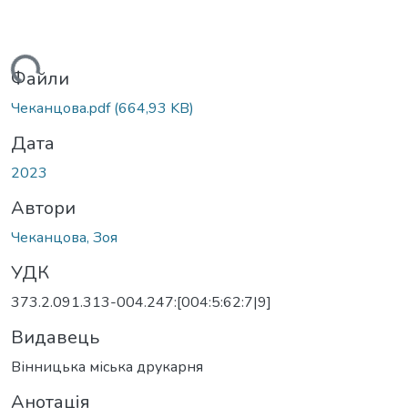
ться...
Файли
Чеканцова.pdf
(664,93 KB)
Дата
2023
Автори
Чеканцова, Зоя
УДК
373.2.091.313-004.247:[004:5:62:7|9]
Видавець
Вінницька міська друкарня
Анотація