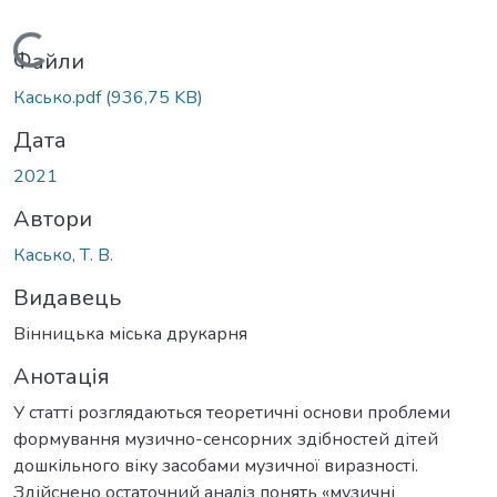
Вантажиться...
Файли
Касько.pdf
(936,75 KB)
Дата
2021
Автори
Касько, Т. В.
Видавець
Вінницька міська друкарня
Анотація
У статті розглядаються теоретичні основи проблеми
формування музично-сенсорних здібностей дітей
дошкільного віку засобами музичної виразності.
Здійснено остаточний аналіз понять «музичні