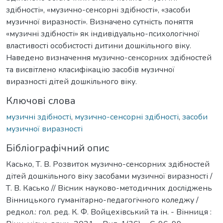
здібності», «музично-сенсорні здібності», «засоби
музичної виразності». Визначено сутність поняття
«музичні здібності» як індивідуально-психологічної
властивості особистості дитини дошкільного віку.
Наведено визначення музично-сенсорних здібностей
та висвітлено класифікацію засобів музичної
виразності дітей дошкільного віку.
Ключові слова
музичні здібності
,
музично-сенсорні здібності
,
засоби
музичної виразності
Бібліографічний опис
Касько, Т. В. Розвиток музично-сенсорних здібностей
дітей дошкільного віку засобами музичної виразності /
Т. В. Касько // Вісник науково-методичних досліджень
Вінницького гуманітарно-педагогічного коледжу /
редкол.: гол. ред. К. Ф. Войцехівський та ін. - Вінниця :