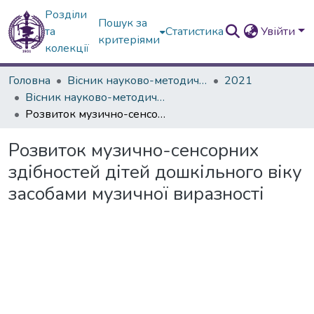
Розділи
Пошук за
та
Статистика
Увійти
критеріями
колекції
Головна
Вісник науково-методичних досліджень ВГПК
2021
Вісник науково-методичних досліджень ВГПК № 1 (36)
Розвиток музично-сенсорних здібностей дітей дошкільного віку засобами музичної виразності
Розвиток музично-сенсорних
здібностей дітей дошкільного віку
засобами музичної виразності