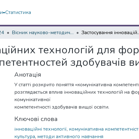
ми
Статистика
24
Вісник науково-методичних досліджень ВГПК № 3 (47)
Застосування інноваційних технологій для формування комун
аційних технологій для фо
петентностей здобувачів ви
Анотація
У статті розкрито поняття «комунікативна компетентн
розглядається вплив інноваційних технологій на ф
комунікативної
компетентності здобувачів вищої освіти.
Ключові слова
інноваційні технології
,
комунікативна компетентніст
культура
,
методи активного навчання