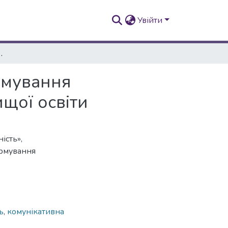
Увійти
ікативних компетентностей здобувачів вищої освіти
рмування
щої освіти
ість»,
ормування
ь
,
комунікативна