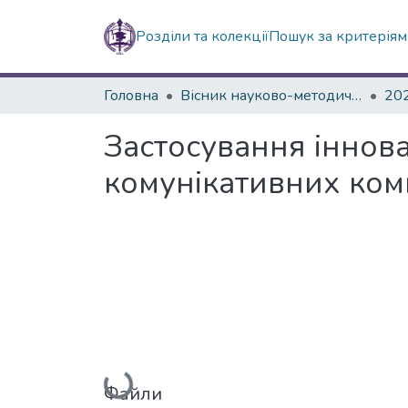
Розділи та колекції
Пошук за критерія
Головна
Вісник науково-методичних досліджень ВГПК
20
Застосування іннов
комунікативних ком
Вантажиться...
Файли