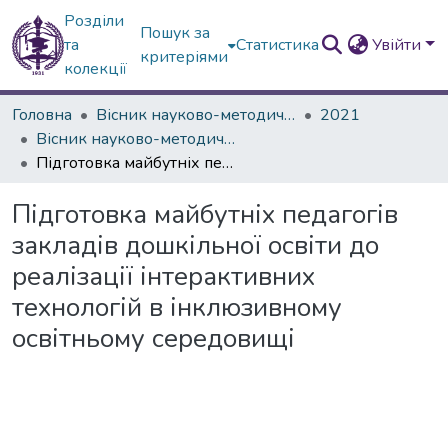
Розділи
Пошук за
та
Статистика
Увійти
критеріями
колекції
Головна
Вісник науково-методичних досліджень ВГПК
2021
Вісник науково-методичних досліджень ВГПК № 1 (36)
Підготовка майбутніх педагогів закладів дошкільної освіти до реалізації інтерактивних технологій в інклюзивному освітньому середовищі
Підготовка майбутніх педагогів
закладів дошкільної освіти до
реалізації інтерактивних
технологій в інклюзивному
освітньому середовищі