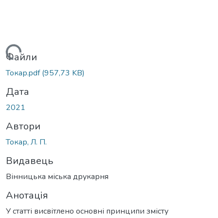
антажиться...
Файли
Токар.pdf
(957,73 KB)
Дата
2021
Автори
Токар, Л. П.
Видавець
Вінницька міська друкарня
Анотація
У статті висвітлено основні принципи змісту