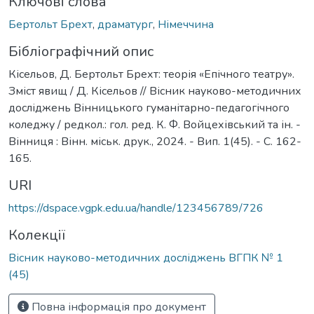
Ключові слова
Бертольт Брехт
,
драматург
,
Німеччина
Бібліографічний опис
Кісельов, Д. Бертольт Брехт: теорія «Епічного театру».
Зміст явищ / Д. Кісельов // Вісник науково-методичних
досліджень Вінницького гуманітарно-педагогічного
коледжу / редкол.: гол. ред. К. Ф. Войцехівський та ін. -
Вінниця : Вінн. міськ. друк., 2024. - Вип. 1(45). - С. 162-
165.
URI
https://dspace.vgpk.edu.ua/handle/123456789/726
Колекції
Вісник науково-методичних досліджень ВГПК № 1
(45)
Повна інформація про документ