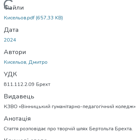
Вантажиться...
Файли
Кисельов.pdf
(657,33 KB)
Дата
2024
Автори
Кисельов, Дмитро
УДК
811.112.2.09 Брехт
Видавець
КЗВО «Вінницький гуманітарно-педагогічний коледж»
Анотація
Стаття розповідає про творчій шлях Бертольта Брехта.