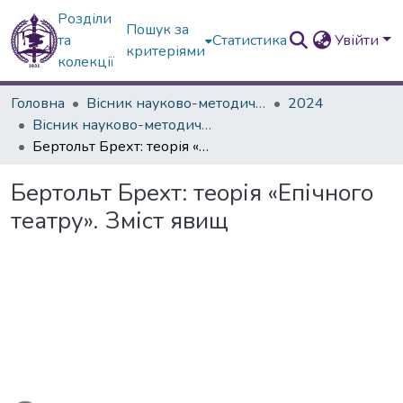
Розділи
Пошук за
та
Статистика
Увійти
критеріями
колекції
Головна
Вісник науково-методичних досліджень ВГПК
2024
Вісник науково-методичних досліджень ВГПК № 1 (45)
Бертольт Брехт: теорія «Епічного театру». Зміст явищ
Бертольт Брехт: теорія «Епічного
театру». Зміст явищ