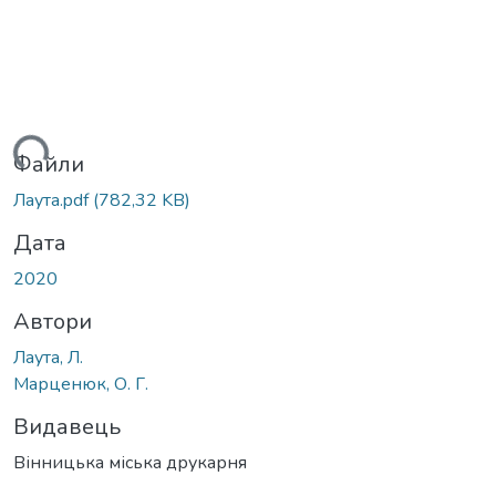
ться...
Файли
Лаута.pdf
(782,32 KB)
Дата
2020
Автори
Лаута, Л.
Марценюк, О. Г.
Видавець
Вінницька міська друкарня