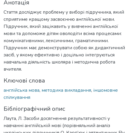
Анотація
Стаття досліджує проблему у виборі підручника, який
сприятиме кращому засвоєнню англійської мови.
Підручник, який зацікавить у вивченні англійської
мови та допоможе дітям оволодіти всіма процесами:
комунікативними, лексичними, граматичними.
Підручник має демонструвати собою як дидактичний
засіб, у якому ефективно і доцільно інтегруються
навчальна діяльність школяра і методична робота
вчителя.
Ключові слова
англійська мова
,
методика викладання
,
іншомовне
спілкування
Бібліографічний опис
Лаута, Л. Засоби досягнення результативності у
навчанні англійській мові (порівняльний аналіз
українських підручників О. Карп’юк і автентичних Fly