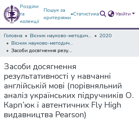
Розділи
Пошук за
та
Статистика
Увійти
критеріями
колекції
Головна
Вісник науково-методичних досліджень ВГПК
2020
Вісник науково-методичних досліджень ВГПК № 2 (34)
Засоби досягнення результативності у навчанні англійській мові (порівняльний аналіз українських підручників О. Карп’юк і автентичних Fly High видавництва Pearson)
Засоби досягнення
результативності у навчанні
англійській мові (порівняльний
аналіз українських підручників О.
Карп’юк і автентичних Fly High
видавництва Pearson)