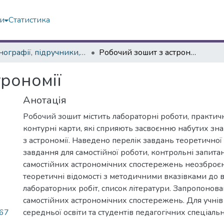
ми
Статистика
Монографії, підручники, навчальні посібники, словники, довідники
Робочий зошит з астрономії
рономії
Анотація
Робочий зошит містить лабораторні роботи, практичн
контурні карти, які сприяють засвоєнню набутих зна
з астрономії. Наведено перелік завдань теоретичної 
завдання для самостійної роботи, контрольні запита
самостійних астрономічних спостережень неозброєн
теоретичні відомості з методичними вказівками до
лабораторних робіт, список літератури. Запропонов
самостійних астрономічних спостережень. Для учнів
,67
середньої освіти та студентів педагогічних спеціаль