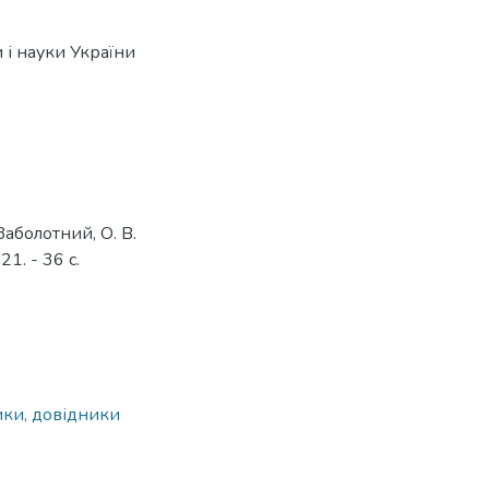
 і науки України
Заболотний, О. В.
1. - 36 с.
ики, довідники