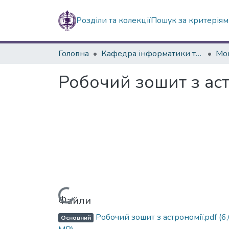
Розділи та колекції
Пошук за критерія
Головна
Кафедра інформатики та інформаційних технологій в освіті
Робочий зошит з аст
Вантажиться...
Файли
Робочий зошит з астрономії.pdf
(6
Основний