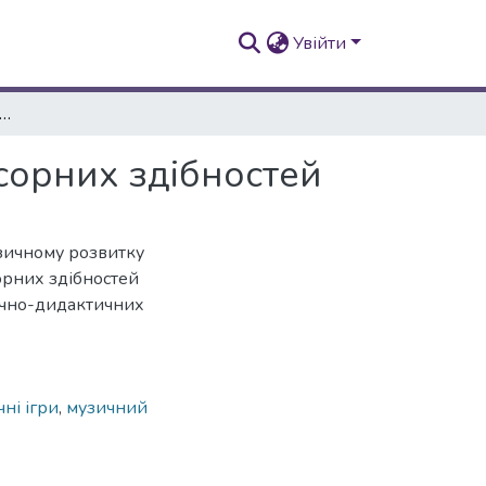
Увійти
но-дидактичні ігри як засіб розвитку сенсорних здібностей
нсорних здібностей
музичному розвитку
орних здібностей
зично-дидактичних
ні ігри
,
музичний