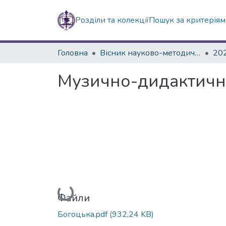
Розділи та колекції
Пошук за критерія
Головна
Вісник науково-методичних досліджень ВГПК
20
Музично-дидактичні 
Вантажиться...
Файли
Богоцька.pdf
(932,24 KB)