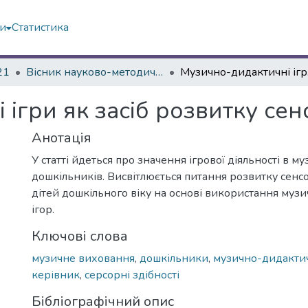
ми
Статистика
21
Вісник науково-методичних досліджень ВГПК № 1 (36)
Музич
ігри як засіб розвитку се
Анотація
У статті йдеться про значення ігрової діяльності в 
дошкільників. Висвітлюється питання розвитку сенс
дітей дошкільного віку на основі використання му
ігор.
Ключові слова
музичне виховання
,
дошкільники
,
музично-дидактич
керівник
,
серсорні здібності
Бібліографічний опис