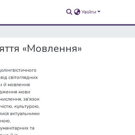
Увійти
няття «Мовлення»
долінгвістичного
від світоглядних
ви й мовлення
ходження мови
мислення, зв’язок
істю, культурою,
илися актуальними
иною,
 гуманітарних та