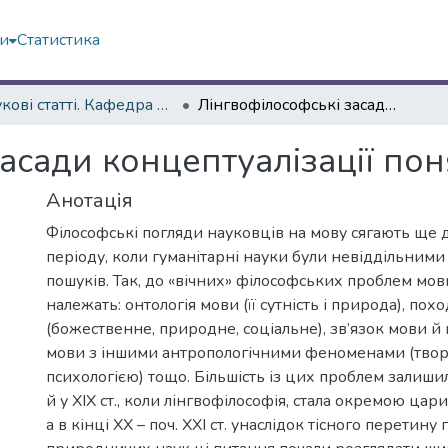
ми
Статистика
Наукові статті. Кафедра української мови
Лінгвофілософські засади концептуалізації поняття «Мовлення»
асади концептуалізації по
Анотація
Філософські погляди науковців на мову сягають ще 
періоду, коли гуманітарні науки були невіддільними 
пошуків. Так, до «вічних» філософських проблем мо
належать: онтологія мови (її сутність і природа), по
(божественне, природне, соціальне), зв’язок мови й 
мови з іншими антропологічними феноменами (творч
психологією) тощо. Більшість із цих проблем залиш
й у ХІХ ст., коли лінгвофілософія, стала окремою цар
а в кінці ХХ – поч. ХХІ ст. унаслідок тісного перетину