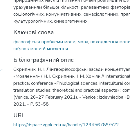
природничих наук ці питання почали розглядати ши
урахуванням більшої кількості релевантних факторів 
соціологічних, комунікативних, семасіологічних, пра
культурологічних, синергетичних.
Ключові слова
філософські проблеми мови
,
мова
,
походження мов
зв’язок мови й мислення
Бібліографічний опис
1-
Скрипник, Н. І. Лінгвофілософські засади концептуал
«Мовлення» / Н. І. Скрипник, І. М. Хом’як // International 
practical conference «Philological sciences, intercultural 
translation studies: theoretical and practical aspects» : c
(Venice, 26–27 February 2021). - Venice : Izdevnieciba «Ba
2021. - P. 53-58.
URI
https://dspace.vgpk.edu.ua/handle/123456789/522