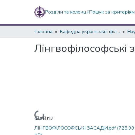
Розділи та колекції
Пошук за критерія
Головна
Кафедра української філології
Лінгвофілософські з
Вантажиться...
Файли
ЛІНГВОФІЛОСОФСЬКІ ЗАСАДИ.pdf
(725,99