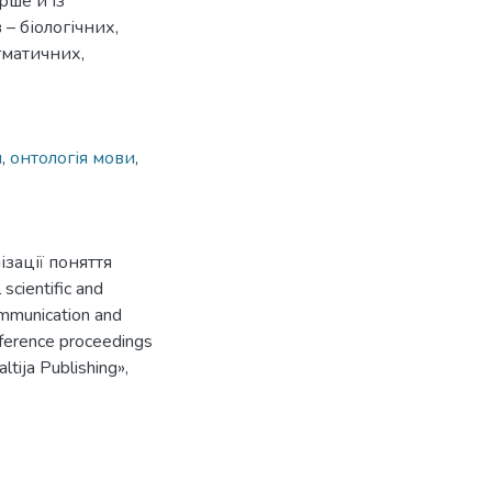
рше й із
– біологічних,
гматичних,
и
,
онтологія мови
,
ізації поняття
scientific and
communication and
onference proceedings
ltija Publishing»,