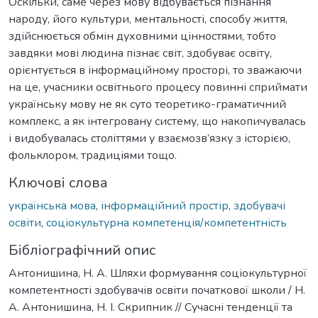
Оскільки, саме через мову відбувається пізнання
народу, його культури, ментальності, способу життя,
здійснюється обмін духовними цінностями, тобто
завдяки мові людина пізнає світ, здобуває освіту,
орієнтується в інформаційному просторі, то зважаючи
на це, учасники освітнього процесу повинні сприймати
українську мову не як суто теоретико-граматичний
комплекс, а як інтегровану систему, що накопичувалась
і видобувалась століттями у взаємозв’язку з історією,
фольклором, традиціями тощо.
Ключові слова
українська мова
,
інформаційний простір
,
здобувачі
освіти
,
соціокультурна компетенція/компетентність
Бібліографічний опис
Антонишина, Н. А. Шляхи формування соціокультурної
компетентності здобувачів освіти початкової школи / Н.
А. Антонишина, Н. І. Скрипник // Сучасні тенденції та