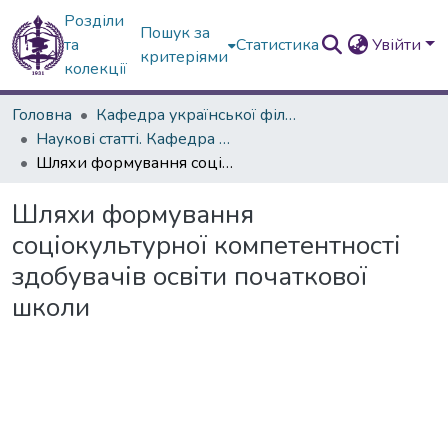
Розділи
Пошук за
та
Статистика
Увійти
критеріями
колекції
Головна
Кафедра української філології
Наукові статті. Кафедра української мови
Шляхи формування соціокультурної компетентності здобувачів освіти початкової школи
Шляхи формування
соціокультурної компетентності
здобувачів освіти початкової
школи