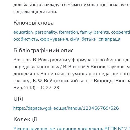
дошкільного закладу з сім'ями вихованців, аналізую
соціалізації дитини.
Ключові слова
education
,
personality
,
formation
,
family
,
parents
,
cooperat
особистість
,
формування
,
сім'я
,
батьки
,
співпраця
Бібліографічний опис
Вознюк, В. Роль родини у формуванні особистості ді
передшкільного віку / В. Вознюк // Вісник науково
досліджень Вінницького гуманітарно-педагогічного 
гол. ред. К. Ф. Войцехівський та ін. - Вінниця : Вінн. м
Вип. 2(43). - С. 27-29.
URI
https://dspace.vgpk.edu.ua/handle/123456789/528
Колекції
Вісник науково-методичних досліджень ВГПК № 2 (