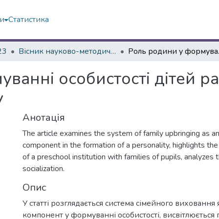
ми
Статистика
23
Вісник науково-методичних досліджень ВГПК № 2 (43)
Роль родини у
ванні особистості дітей р
у
Анотація
The article examines the system of family upbringing as a
component in the formation of a personality, highlights the
of a preschool institution with families of pupils, analyzes 
socialization.
Опис
У статті розглядається система сімейного виховання
компонент у формуванні особистості, висвітлюється 