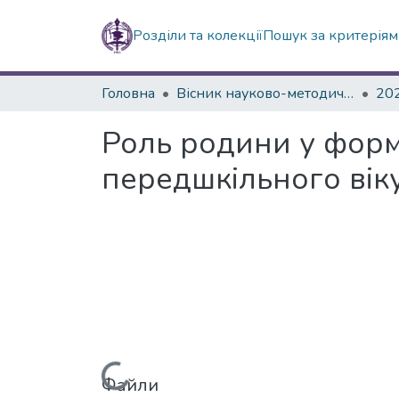
Розділи та колекції
Пошук за критерія
Головна
Вісник науково-методичних досліджень ВГПК
20
Роль родини у форму
передшкільного вік
Файли