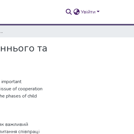
Увійти
 формуванні особистості дітей раннього та передшкільного віку
аннього та
n important
 issue of cooperation
the phases of child
 як важливий
питання співпраці