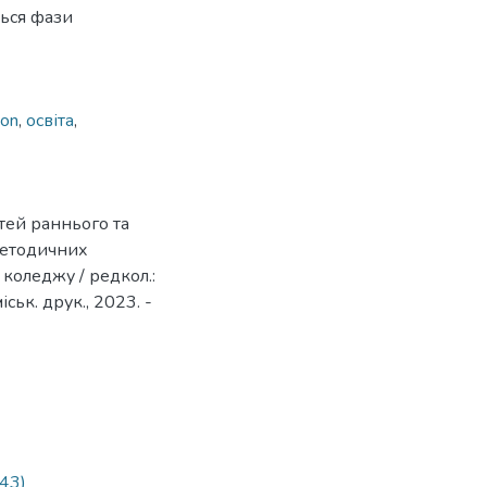
ться фази
ion
,
освіта
,
тей раннього та
-методичних
коледжу / редкол.:
іськ. друк., 2023. -
43)