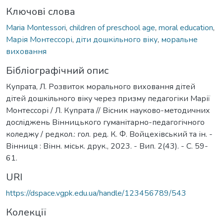
Ключові слова
Maria Montessori
,
children of preschool age
,
moral education
,
Марія Монтессорі
,
діти дошкільного віку
,
моральне
виховання
Бібліографічний опис
Купрата, Л. Розвиток морального виховання дітей
дітей дошкільного віку через призму педагогіки Марії
Монтессорі / Л. Купрата // Вісник науково-методичних
досліджень Вінницького гуманітарно-педагогічного
коледжу / редкол.: гол. ред. К. Ф. Войцехівський та ін. -
Вінниця : Вінн. міськ. друк., 2023. - Вип. 2(43). - С. 59-
61.
URI
https://dspace.vgpk.edu.ua/handle/123456789/543
Колекції