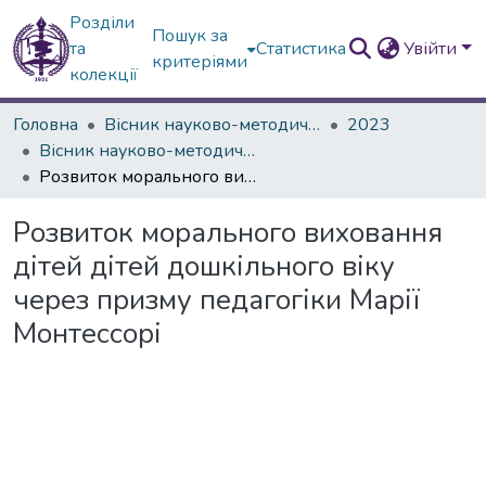
Розділи
Пошук за
та
Статистика
Увійти
критеріями
колекції
Головна
Вісник науково-методичних досліджень ВГПК
2023
Вісник науково-методичних досліджень ВГПК № 2 (43)
Розвиток морального виховання дітей дітей дошкільного віку через призму педагогіки Марії Монтессорі
Розвиток морального виховання
дітей дітей дошкільного віку
через призму педагогіки Марії
Монтессорі