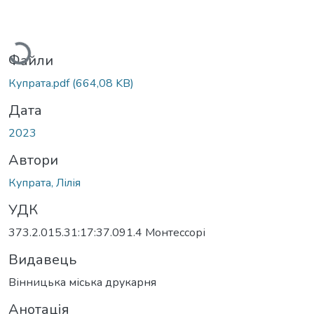
Вантажиться...
Файли
Купрата.pdf
(664,08 KB)
Дата
2023
Автори
Купрата, Лілія
УДК
373.2.015.31:17:37.091.4 Монтессорі
Видавець
Вінницька міська друкарня
Анотація