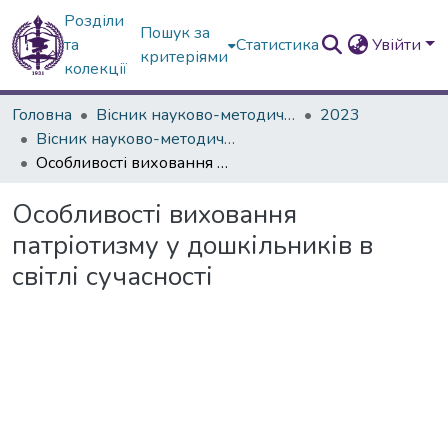
Розділи
Пошук за
та
Статистика
Увійти
критеріями
колекції
Головна
Вісник науково-методичних досліджень ВГПК
2023
Вісник науково-методичних досліджень ВГПК № 2 (43)
Особливості виховання патріотизму у дошкільників в світлі сучасності
Особливості виховання
патріотизму у дошкільників в
світлі сучасності