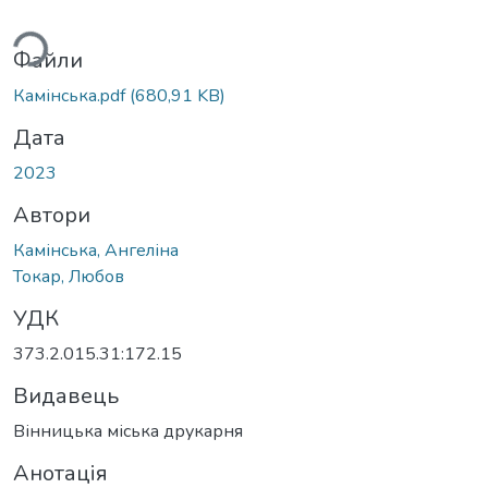
житься...
Файли
Камінська.pdf
(680,91 KB)
Дата
2023
Автори
Камінська, Ангеліна
Токар, Любов
УДК
373.2.015.31:172.15
Видавець
Вінницька міська друкарня
Анотація