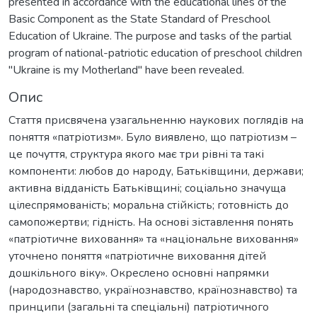
presented in accordance with the educational lines of the
Basic Component as the State Standard of Preschool
Education of Ukraine. The purpose and tasks of the partial
program of national-patriotic education of preschool children
"Ukraine is my Motherland" have been revealed.
Опис
Стаття присвячена узагальненню наукових поглядів на
поняття «патріотизм». Було виявлено, що патріотизм –
це почуття, структура якого має три рівні та такі
компоненти: любов до народу, Батьківщини, держави;
активна відданість Батьківщині; соціально значуща
цілеспрямованість; моральна стійкість; готовність до
самопожертви; гідність. На основі зіставлення понять
«патріотичне виховання» та «національне виховання»
уточнено поняття «патріотичне виховання дітей
дошкільного віку». Окреслено основні напрямки
(народознавство, українознавство, країнознавство) та
принципи (загальні та спеціальні) патріотичного