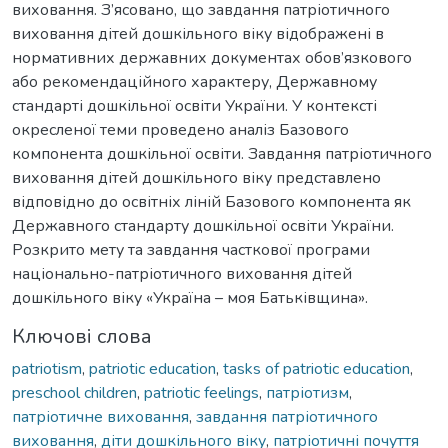
виховання. З’ясовано, що завдання патріотичного
виховання дітей дошкільного віку відображені в
нормативних державних документах обов’язкового
або рекомендаційного характеру, Державному
стандарті дошкільної освіти України. У контексті
окресленої теми проведено аналіз Базового
компонента дошкільної освіти. Завдання патріотичного
виховання дітей дошкільного віку представлено
відповідно до освітніх ліній Базового компонента як
Державного стандарту дошкільної освіти України.
Розкрито мету та завдання часткової програми
національно-патріотичного виховання дітей
дошкільного віку «Україна – моя Батьківщина».
Ключові слова
patriotism
,
patriotic education
,
tasks of patriotic education
,
preschool children
,
patriotic feelings
,
патріотизм
,
патріотичне виховання
,
завдання патріотичного
виховання
,
діти дошкільного віку
,
патріотичні почуття