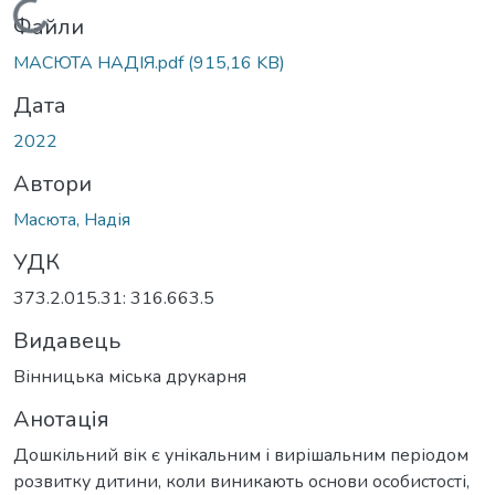
Вантажиться...
Файли
МАСЮТА НАДІЯ.pdf
(915,16 KB)
Дата
2022
Автори
Масюта, Надія
УДК
373.2.015.31: 316.663.5
Видавець
Вінницька міська друкарня
Анотація
Дошкільний вік є унікальним і вирішальним періодом
розвитку дитини, коли виникають основи особистості,