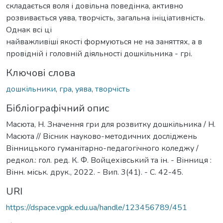
складається воля і довільна поведінка, активно
розвивається уява, творчість, загальна ініціативність.
Однак всі ці
найважливіші якості формуються не на заняттях, а в
провідній і головній діяльності дошкільника - грі.
Ключові слова
дошкільники
,
гра
,
уява
,
творчість
Бібліографічний опис
Масюта, Н. Значення гри для розвитку дошкільника / Н.
Масюта // Вісник науково-методичних досліджень
Вінницького гуманітарно-педагогічного коледжу /
редкол.: гол. ред. К. Ф. Войцехівський та ін. - Вінниця :
Вінн. міськ. друк., 2022. - Вип. 3(41). - С. 42-45.
URI
https://dspace.vgpk.edu.ua/handle/123456789/451