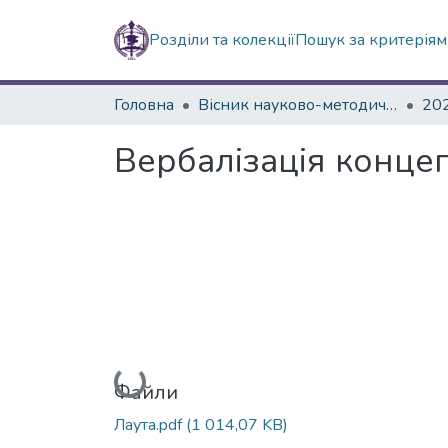
Розділи та колекції
Пошук за критерія
Головна
Вісник науково-методичних досліджень ВГПК
20
Вербалізація концеп
Вантажиться...
Файли
Лаута.pdf
(1 014,07 KB)