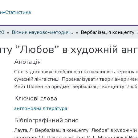
ми
Статистика
20
Вісник науково-методичних досліджень ВГПК № 3 (35)
Вербалізаці
ту ‘’Любов’’ в художній анг
Анотація
Стаття досліджує особливості та важливість терміну 
сучасній лінгвістиці. Проаналізувати твори америка
Кейт Шопен на предмет вербалізації концепту ‘’Любов’
Ключові слова
англомовна література
Бібліографічний опис
Лаута, Л. Вербалізація концепту ‘’Любов’’ в художні
літературі / Л. Лаута ; наук. кер. О. Г. Марценюк // Ві