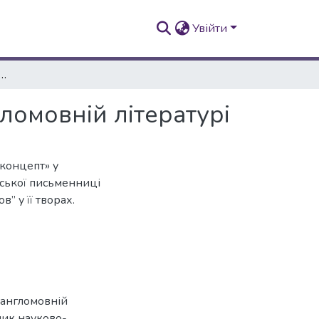
Увійти
я концепту ‘’Любов’’ в художній англомовній літературі
ломовній літературі
«концепт» у
нської письменниці
’ у її творах.
й англомовній
сник науково-