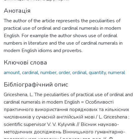
Анотація
The author of the article represents the peculiarities of
practical use of ordinal and cardinal numerals in modern
English. For example the author shows use of ordinal
numbers in literature and the use of cardinal numerals in
modern English idioms and proverbs.
Ключові слова
amount
,
cardinal
,
number
,
order
,
ordinal
,
quantity
,
numeral
Бібліографічний опис
Griceshena, L. The peculiarities of practical use of ordinal and
cardinal numerals in modern English = Особливості
практичного використання порядкових та кількісних
числівників у сучасній англійській мові / L. Griceshena ;
scientific supervisor V. V. Kylyvnik // Вісник науково-
методичних досліджень Вінницького гуманітарно-