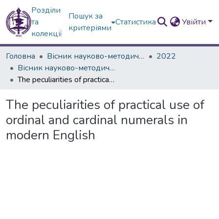
Розділи
Пошук за
та
Статистика
Увійти
критеріями
колекції
Головна
Вісник науково-методичних досліджень ВГПК
2022
Вісник науково-методичних досліджень ВГПК № 2 (40)
The peculiarities of practical use of ordinal and cardinal numerals in modern English
The peculiarities of practical use of
ordinal and cardinal numerals in
modern English