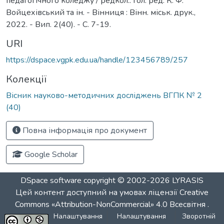
педагогічного коледжу / редкол.: гол. ред. К. Ф.
Войцехівський та ін. - Вінниця : Вінн. міськ. друк.,
2022. - Вип. 2(40). - С. 7-19.
URI
https://dspace.vgpk.edu.ua/handle/123456789/257
Колекції
Вісник науково-методичних досліджень ВГПК № 2
(40)
Повна інформація про документ
Google Scholar
DSpace software
copyright © 2002-2026
LYRASIS
Цей контент доступний на умовах ліцензії
Creative
Commons «Attribution-NonCommercial» 4.0 Всесвітня
.
Налаштування
Налаштування
Зворотній