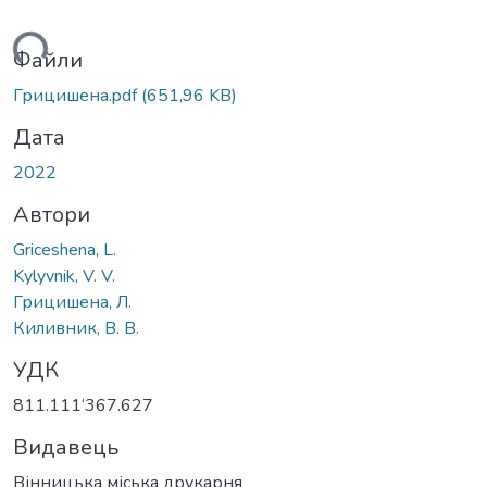
житься...
Файли
Грицишена.pdf
(651,96 KB)
Дата
2022
Автори
Griceshena, L.
Kylyvnik, V. V.
Грицишена, Л.
Киливник, В. В.
УДК
811.111‘367.627
Видавець
Вінницька міська друкарня