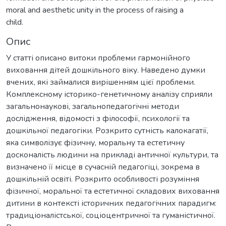
moral and aesthetic unity in the process of raising a
child.
Опис
У статті описано витоки проблеми гармонійного
виховання дітей дошкільного віку. Наведено думки
вчених, які займалися вирішенням цієї проблеми.
Комплексному історико-генетичному аналізу сприяли
загальнонаукові, загальнопедагогічні методи
дослідження, відомості з філософії, психології та
дошкільної педагогіки. Розкрито сутність калокагатії,
яка символізує фізичну, моральну та естетичну
досконалість людини на прикладі античної культури, та
визначено її місце в сучасній педагогіці, зокрема в
дошкільній освіті. Розкрито особливості розуміння
фізичної, моральної та естетичної складових виховання
дитини в контексті історичних педагогічних парадигм:
традиціоналістської, соціоцентричної та гуманістичної.