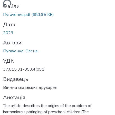
ься...
Файли
Пугаченко.pdf
(683,95 KB)
Дата
2023
Автори
Пугаченко, Олена
УДК
37.015.31-053.4(091)
Видавець
Вінницька міська друкарня
Анотація
The article describes the origins of the problem of
harmonious upbringing of preschool children. The