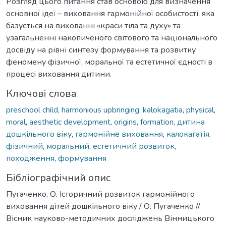
Розгляд цього питання став основою для визначення
основної ідеї – виховання гармонійної особистості, яка
базується на вихованні «краси тіла та духу» та
узагальненні накопиченого світового та національного
досвіду на рівні синтезу формування та розвитку
феномену фізичної, моральної та естетичної єдності в
процесі виховання дитини.
Ключові слова
preschool child
,
harmonious upbringing
,
kalokagatia
,
physical
,
moral
,
aesthetic development
,
origins
,
formation
,
дитина
дошкільного віку
,
гармонійне виховання
,
калокагатія
,
фізичний
,
моральний
,
естетичний розвиток
,
походження
,
формування
Бібліографічний опис
Пугаченко, О. Історичний розвиток гармонійного
виховання дітей дошкільного віку / О. Пугаченко //
Вісник науково-методичних досліджень Вінницького