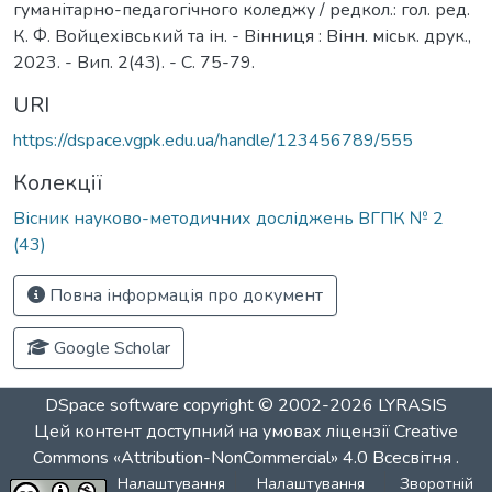
гуманітарно-педагогічного коледжу / редкол.: гол. ред.
К. Ф. Войцехівський та ін. - Вінниця : Вінн. міськ. друк.,
2023. - Вип. 2(43). - С. 75-79.
URI
https://dspace.vgpk.edu.ua/handle/123456789/555
Колекції
Вісник науково-методичних досліджень ВГПК № 2
(43)
Повна інформація про документ
Google Scholar
DSpace software
copyright © 2002-2026
LYRASIS
Цей контент доступний на умовах ліцензії
Creative
Commons «Attribution-NonCommercial» 4.0 Всесвітня
.
Налаштування
Налаштування
Зворотній