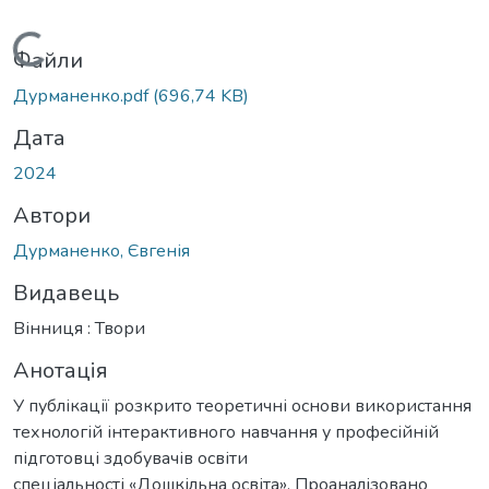
Вантажиться...
Файли
Дурманенко.pdf
(696,74 KB)
Дата
2024
Автори
Дурманенко, Євгенія
Видавець
Вінниця : Твори
Анотація
У публікації розкрито теоретичні основи використання
технологій інтерактивного навчання у професійній
підготовці здобувачів освіти
спеціальності «Дошкільна освіта». Проаналізовано