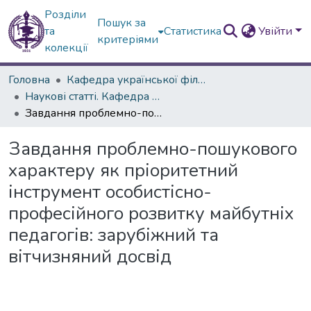
Розділи
Пошук за
та
Статистика
Увійти
критеріями
колекції
Головна
Кафедра української філології
Наукові статті. Кафедра української мови
Завдання проблемно-пошукового характеру як пріоритетний інструмент особистісно-професійного розвитку майбутніх педагогів: зарубіжний та вітчизняний досвід
Завдання проблемно-пошукового
характеру як пріоритетний
інструмент особистісно-
професійного розвитку майбутніх
педагогів: зарубіжний та
вітчизняний досвід