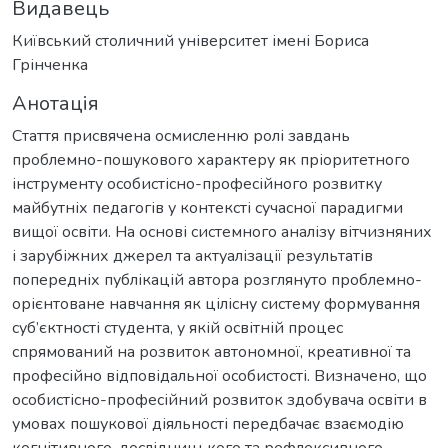
Видавець
Київський столичний університет імені Бориса
Грінченка
Анотація
Стаття присвячена осмисленню ролі завдань
проблемно-пошукового характеру як пріоритетного
інструменту особистісно-професійного розвитку
майбутніх педагогів у контексті сучасної парадигми
вищої освіти. На основі системного аналізу вітчизняних
і зарубіжних джерел та актуалізації результатів
попередніх публікацій автора розглянуто проблемно-
орієнтоване навчання як цілісну систему формування
суб’єктності студента, у якій освітній процес
спрямований на розвиток автономної, креативної та
професійно відповідальної особистості. Визначено, що
особистісно-професійний розвиток здобувача освіти в
умовах пошукової діяльності передбачає взаємодію
когнітивного, дослідницького та рефлексивного