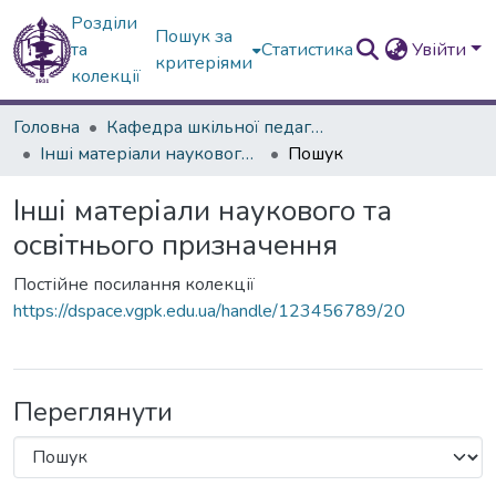
Розділи
Пошук за
та
Статистика
Увійти
критеріями
колекції
Головна
Кафедра шкільної педагогіки, психології та окремих методик
Інші матеріали наукового та освітнього призначення
Пошук
Інші матеріали наукового та
освітнього призначення
Постійне посилання колекції
https://dspace.vgpk.edu.ua/handle/123456789/20
Переглянути