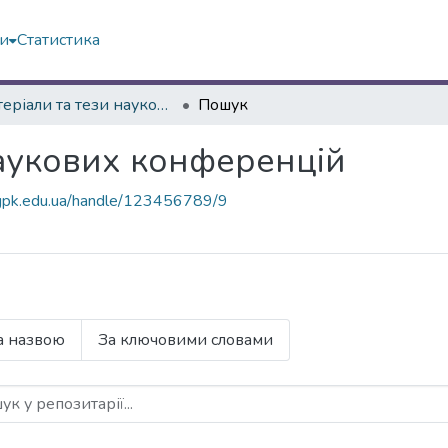
ми
Статистика
Матеріали та тези наукових конференцій
Пошук
наукових конференцій
vgpk.edu.ua/handle/123456789/9
а назвою
За ключовими словами