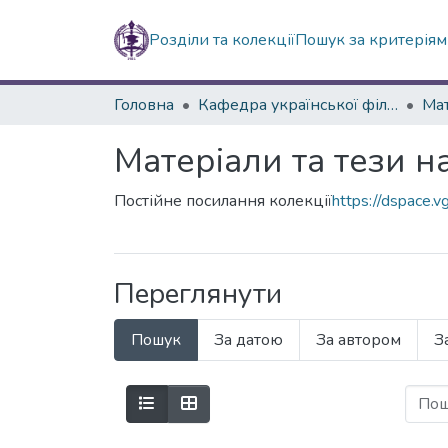
Розділи та колекції
Пошук за критерія
Головна
Кафедра української філології
Матеріали та тези 
Постійне посилання колекції
https://dspace.
Переглянути
Пошук
За датою
За автором
З