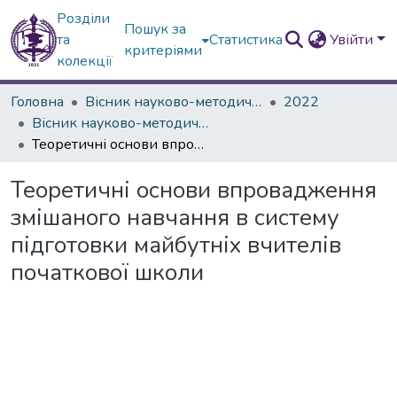
Розділи
Пошук за
та
Статистика
Увійти
критеріями
колекції
Головна
Вісник науково-методичних досліджень ВГПК
2022
Вісник науково-методичних досліджень ВГПК № 1 (39)
Теоретичні основи впровадження змішаного навчання в систему підготовки майбутніх вчителів початкової школи
Теоретичні основи впровадження
змішаного навчання в систему
підготовки майбутніх вчителів
початкової школи