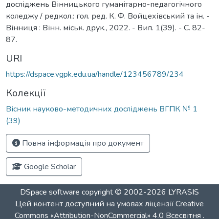
досліджень Вінницького гуманітарно-педагогічного
коледжу / редкол.: гол. ред. К. Ф. Войцехівський та ін. -
Вінниця : Вінн. міськ. друк., 2022. - Вип. 1(39). - С. 82-
87.
URI
https://dspace.vgpk.edu.ua/handle/123456789/234
Колекції
Вісник науково-методичних досліджень ВГПК № 1
(39)
Повна інформація про документ
Google Scholar
DSpace software
copyright © 2002-2026
LYRASIS
Цей контент доступний на умовах ліцензії
Creative
Commons «Attribution-NonCommercial» 4.0 Всесвітня
.