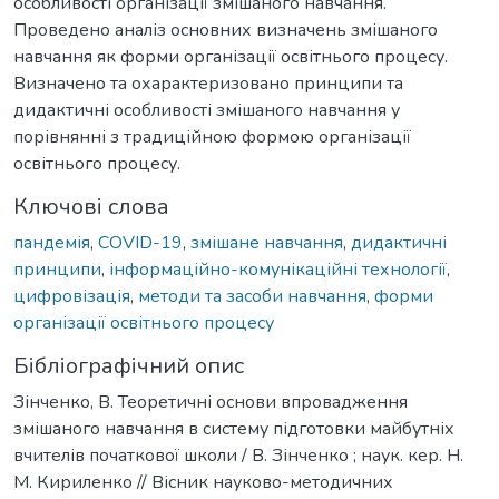
особливості організації змішаного навчання.
Проведено аналіз основних визначень змішаного
навчання як форми організації освітнього процесу.
Визначено та охарактеризовано принципи та
дидактичні особливості змішаного навчання у
порівнянні з традиційною формою організації
освітнього процесу.
Ключові слова
пандемія
,
COVID-19
,
змішане навчання
,
дидактичні
принципи
,
інформаційно-комунікаційні технології
,
цифровізація
,
методи та засоби навчання
,
форми
організації освітнього процесу
Бібліографічний опис
Зінченко, В. Теоретичні основи впровадження
змішаного навчання в систему підготовки майбутніх
вчителів початкової школи / В. Зінченко ; наук. кер. Н.
М. Кириленко // Вісник науково-методичних