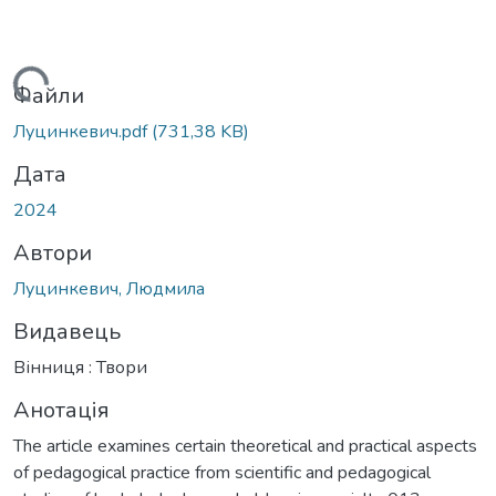
житься...
Файли
Луцинкевич.pdf
(731,38 KB)
Дата
2024
Автори
Луцинкевич, Людмила
Видавець
Вінниця : Твори
Анотація
The article examines certain theoretical and practical aspects
of pedagogical practice from scientific and pedagogical