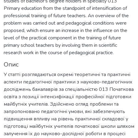
studies of bachelor's degree holders in specialty 013
Primary education from the standpoint of intensification of
professional training of future teachers. An overview of the
problem was carried out and pedagogical conditions were
proposed, which ensure an increase in the influence on the
level of the practical component in the training of future
primary school teachers by involving them in scientific
research work in the course of pedagogical practice.
Опис
У статті розглядаються окремі теоретичні та практичні
аспекти педагогічної практики з науково-педагогічних
досліджень бакалаврів за спеціальністю 013 Початкова
освіта з позиції інтенсифікації професійної підготовки
майбутніх учителів. Здійснено огляд проблеми та
запропоновано педагогічні умови, які забезпечують
підвищення впливу на рівень практичної складової у
підготовці майбутніх учителів початкової школи шляхом
залучення їх до науково-дослідної роботи в процесі