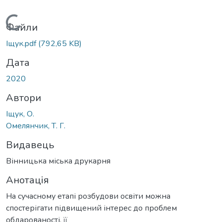
Вантажиться...
Файли
Іщук.pdf
(792,65 KB)
Дата
2020
Автори
Іщук, О.
Омелянчик, Т. Г.
Видавець
Вінницька міська друкарня
Анотація
На сучасному етапі розбудови освіти можна
спостерігати підвищений інтерес до проблем
обдарованості, її