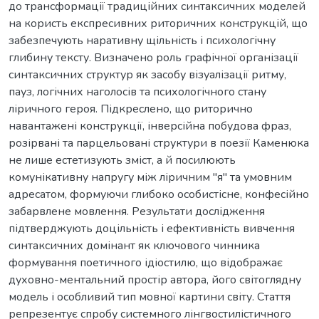
до трансформації традиційних синтаксичних моделей
на користь експресивних риторичних конструкцій, що
забезпечують наративну щільність і психологічну
глибину тексту. Визначено роль графічної організації
синтаксичних структур як засобу візуалізації ритму,
пауз, логічних наголосів та психологічного стану
ліричного героя. Підкреслено, що риторично
навантажені конструкції, інверсійна побудова фраз,
розірвані та парцельовані структури в поезії Каменюка
не лише естетизують зміст, а й посилюють
комунікативну напругу між ліричним "я" та умовним
адресатом, формуючи глибоко особистісне, конфесійно
забарвлене мовлення. Результати дослідження
підтверджують доцільність і ефективність вивчення
синтаксичних домінант як ключового чинника
формування поетичного ідіостилю, що відображає
духовно-ментальний простір автора, його світоглядну
модель і особливий тип мовної картини світу. Стаття
репрезентує спробу системного лінгвостилістичного