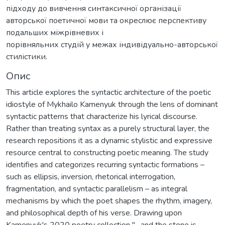
підходу до вивчення синтаксичної організації
авторської поетичної мови та окреслює перспективу
подальших міжрівневих і
порівняльних студій у межах індивідуально-авторської
стилістики.
Опис
This article explores the syntactic architecture of the poetic
idiostyle of Mykhailo Kamenyuk through the lens of dominant
syntactic patterns that characterize his lyrical discourse.
Rather than treating syntax as a purely structural layer, the
research repositions it as a dynamic stylistic and expressive
resource central to constructing poetic meaning. The study
identifies and categorizes recurring syntactic formations –
such as ellipsis, inversion, rhetorical interrogation,
fragmentation, and syntactic parallelism – as integral
mechanisms by which the poet shapes the rhythm, imagery,
and philosophical depth of his verse. Drawing upon
Kamenyuk's 2020 poetry collection "…and the stone is