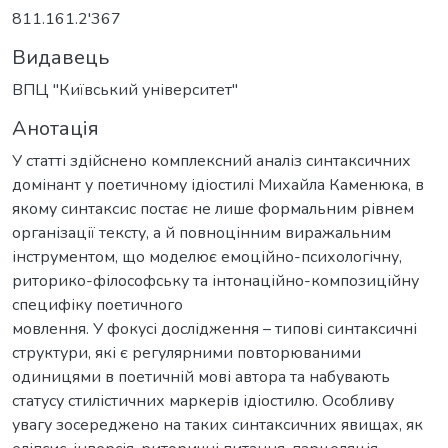
811.161.2'367
Видавець
ВПЦ "Київський університет"
Анотація
У статті здійснено комплексний аналіз синтаксичних
домінант у поетичному ідіостилі Михайла Каменюка, в
якому синтаксис постає не лише формальним рівнем
організації тексту, а й повноцінним виражальним
інструментом, що моделює емоційно-психологічну,
риторико-філософську та інтонаційно-композиційну
специфіку поетичного
мовлення. У фокусі дослідження – типові синтаксичні
структури, які є регулярними повторюваними
одиницями в поетичній мові автора та набувають
статусу стилістичних маркерів ідіостилю. Особливу
увагу зосереджено на таких синтаксичних явищах, як