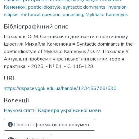
Каменюк
,
poetic idiostyle
,
syntactic dominants
,
inversion
,
ellipsis
,
rhetorical question
,
parcelling
,
Mykhailo Kamenyuk
Бібліографічний опис
Похилюк, О. М. Синтаксичні домінанти в поетичному
ідіостилі Михайла Каменюка = Syntactic dominants in the
poetic idiostyle of Mykhailo Kamenyuk / О. М. Похилюк //
Актуальні проблеми української лінгвістики: теорія і
практика. - 2025. - № 51. - С. 115-129.
URI
https://dspace.vgpk.edu.ua/handle/123456789/590
Колекції
Наукові статті. Кафедра української мови
Повна інформація про документ