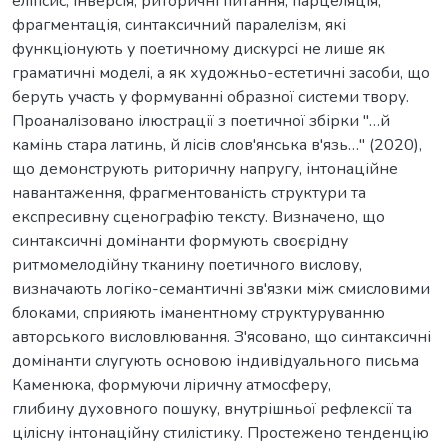
еліпсис, інверсія, риторичні питання, парцеляція,
фрагментація, синтаксичний паралелізм, які
функціонують у поетичному дискурсі не лише як
граматичні моделі, а як художньо-естетичні засоби, що
беруть участь у формуванні образної системи твору.
Проаналізовано ілюстрації з поетичної збірки "…й
камінь стара латинь, й лісів слов'янська в'язь…" (2020),
що демонструють риторичну напругу, інтонаційне
навантаження, фрагментованість структури та
експресивну сценографію тексту. Визначено, що
синтаксичні домінанти формують своєрідну
ритмомелодійну тканину поетичного вислову,
визначають логіко-семантичні зв'язки між смисловими
блоками, сприяють іманентному структуруванню
авторського висловлювання. З'ясовано, що синтаксичні
домінанти слугують основою індивідуального письма
Каменюка, формуючи ліричну атмосферу,
глибину духовного пошуку, внутрішньої рефлексії та
цілісну інтонаційну стилістику. Простежено тенденцію