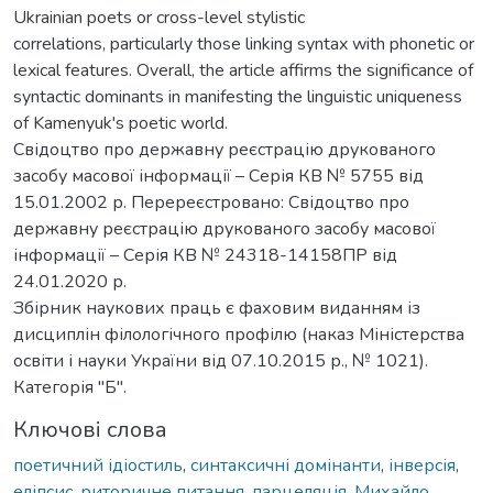
Ukrainian poets or cross-level stylistic
correlations, particularly those linking syntax with phonetic or
lexical features. Overall, the article affirms the significance of
syntactic dominants in manifesting the linguistic uniqueness
of Kamenyuk's poetic world.
Свідоцтво про державну реєстрацію друкованого
засобу масової інформації – Серія КВ № 5755 від
15.01.2002 р. Перереєстровано: Свідоцтво про
державну реєстрацію друкованого засобу масової
інформації – Серія КВ № 24318-14158ПР від
24.01.2020 р.
Збірник наукових праць є фаховим виданням із
дисциплін філологічного профілю (наказ Міністерства
освіти і науки України від 07.10.2015 р., № 1021).
Категорія "Б".
Ключові слова
поетичний ідіостиль
,
синтаксичні домінанти
,
інверсія
,
еліпсис
,
риторичне питання
,
парцеляція
,
Михайло