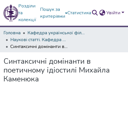
Розділи
Пошук за
та
Статистика
Увійти
критеріями
колекції
Головна
Кафедра української філології
Наукові статті. Кафедра української мови
Синтаксичні домінанти в поетичному ідіостилі Михайла Каменюка
Синтаксичні домінанти в
поетичному ідіостилі Михайла
Каменюка