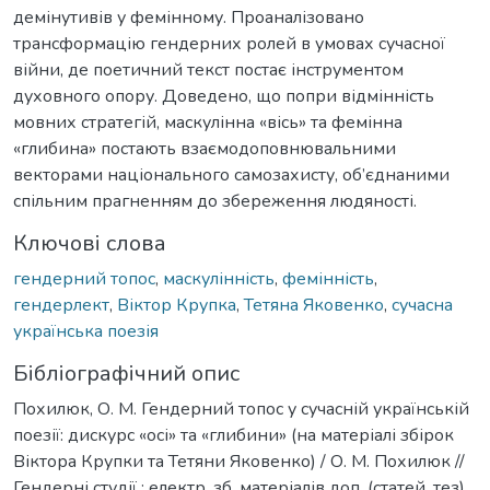
демінутивів у фемінному. Проаналізовано
трансформацію гендерних ролей в умовах сучасної
війни, де поетичний текст постає інструментом
духовного опору. Доведено, що попри відмінність
мовних стратегій, маскулінна «вісь» та фемінна
«глибина» постають взаємодоповнювальними
векторами національного самозахисту, об’єднаними
спільним прагненням до збереження людяності.
Ключові слова
гендерний топос
,
маскулінність
,
фемінність
,
гендерлект
,
Віктор Крупка
,
Тетяна Яковенко
,
сучасна
українська поезія
Бібліографічний опис
Похилюк, О. М. Гендерний топос у сучасній українській
поезії: дискурс «осі» та «глибини» (на матеріалі збірок
Віктора Крупки та Тетяни Яковенко) / О. М. Похилюк //
Гендерні студії : електр. зб. матеріалів доп. (статей, тез)