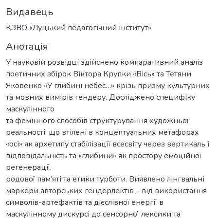
Видавець
КЗВО «Луцький педагогічний інститут»
Анотація
У науковій розвідці здійснено компаративний аналіз
поетичних збірок Віктора Крупки «Вісь» та Тетяни
Яковенко «У глибині небес…» крізь призму культурних
та мовних вимірів гендеру. Досліджено специфіку
маскулінного
та фемінного способів структурування художньої
реальності, що втілені в концептуальних метафорах
«осі» як архетипу стабілізації всесвіту через вертикаль і
відповідальність та «глибини» як простору емоційної
регенерації,
родової пам’яті та етики турботи. Виявлено лінгвальні
маркери авторських гендерлектів – від використання
символів-артефактів та дієслівної енергії в
маскулінному дискурсі до сенсорної лексики та