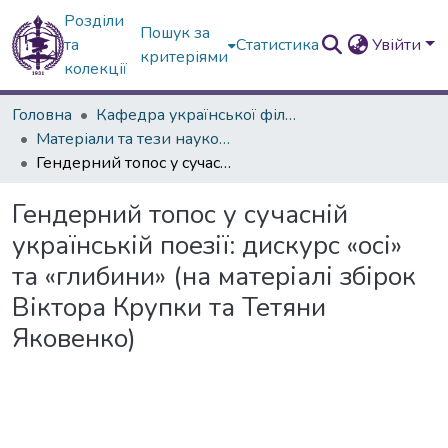
Розділи
Пошук за
та
Статистика
Увійти
критеріями
колекції
Головна
Кафедра української філології
Матеріали та тези наукових конференцій
Гендерний топос у сучасній українській поезії: дискурс «осі» та «глибини» (на матеріалі збірок Віктора Крупки та Тетяни Яковенко)
Гендерний топос у сучасній
українській поезії: дискурс «осі»
та «глибини» (на матеріалі збірок
Віктора Крупки та Тетяни
Яковенко)