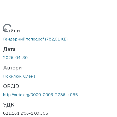
ажиться...
Файли
Гендерний топос.pdf
(782,01 KB)
Дата
2026-04-30
Автори
Похилюк, Олена
ORCID
http://orcid.org/0000-0003-2786-4055
УДК
821.161.2’06-1.09:305