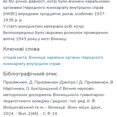
як 80-річної давності, котрі були вчинені каральними
органами Народного комісаріату внутрішніх справ
(НКВС) впродовж тридцятих років, особливо 1937-
1938 р. р.
У статті використані матеріали осіб, котрі
безпосередньо були свідками розкопок проведених
влітку 1943 року у місті Вінниці.
Ключові слова
історія міста
,
Вінниця
,
каральні органи
,
Народного
комісаріату внутрішніх справ
Бібліографічний опис
Присяжнюк, Д. Присяжнюк Дмитро / Д. Присяжнюк, В.
Мартинюк, О. Бистрицький // Вісник науково-
методичних досліджень Вінницького гуманітарно-
педагогічного коледжу / редкол.: гол. ред. К. Ф.
Войцехівський та ін. - Вінниця : Вінн. міськ. друк.,
2024. - Вип. 2(46). - С. 8-14.