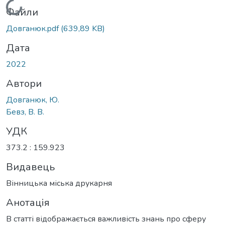
Вантажиться...
Файли
Довганюк.pdf
(639,89 KB)
Дата
2022
Автори
Довганюк, Ю.
Бевз, В. В.
УДК
373.2 : 159.923
Видавець
Вінницька міська друкарня
Анотація
В статті відображається важливість знань про сферу