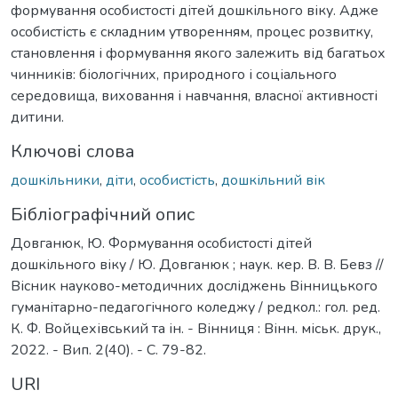
формування особистості дітей дошкільного віку. Адже
особистість є складним утворенням, процес розвитку,
становлення і формування якого залежить від багатьох
чинників: біологічних, природного і соціального
середовища, виховання і навчання, власної активності
дитини.
Ключові слова
дошкільники
,
діти
,
особистість
,
дошкільний вік
Бібліографічний опис
Довганюк, Ю. Формування особистості дітей
дошкільного віку / Ю. Довганюк ; наук. кер. В. В. Бевз //
Вісник науково-методичних досліджень Вінницького
гуманітарно-педагогічного коледжу / редкол.: гол. ред.
К. Ф. Войцехівський та ін. - Вінниця : Вінн. міськ. друк.,
2022. - Вип. 2(40). - С. 79-82.
URI