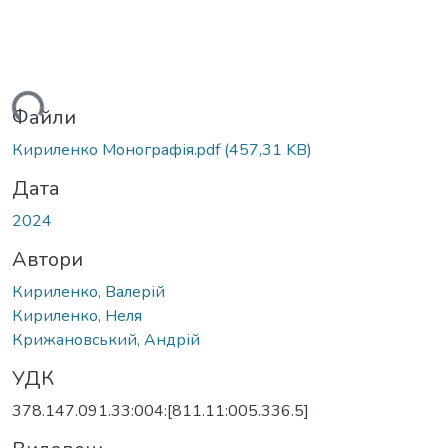
ться...
Файли
Кириленко Монографія.pdf
(457,31 KB)
Дата
2024
Автори
Кириленко, Валерій
Кириленко, Неля
Крижановський, Андрій
УДК
378.147.091.33:004:[811.11:005.336.5]