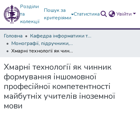
Розділи
Пошук за
та
Статистика
Увійти
критеріями
колекції
Головна
Кафедра інформатики та інформаційних технологій в освіті
Монографії, підручники, навчальні посібники, словники, довідники
Хмарні технології як чинник формування іншомовної професійної компетентності майбутніх учителів іноземної мови
Хмарні технології як чинник
формування іншомовної
професійної компетентності
майбутніх учителів іноземної
мови