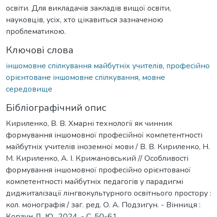
освіти. Для викладачів закладів вищої освіти,
науковців, усіх, хто цікавиться зазначеною
проблематикою.
Ключові слова
іншомовне спілкування майбутніх учителів
,
професійно
орієнтоване іншомовне спілкування
,
мовне
середовище
Бібліографічний опис
Кириленко, В. В. Хмарні технології як чинник
формування іншомовної професійної компетентності
майбутніх учителів іноземної мови / В. В. Кириленко, Н.
М. Кириленко, А. І. Крижановський // Особливості
формування іншомовної професійно орієнтованої
компетентності майбутніх педагогів у парадигмі
диджиталізації лінгвокультурного освітнього простору :
кол. монографія / заг. ред. О. А. Подзигун. - Вінниця :
Корзун Д. Ю., 2024. - С. 50-61.