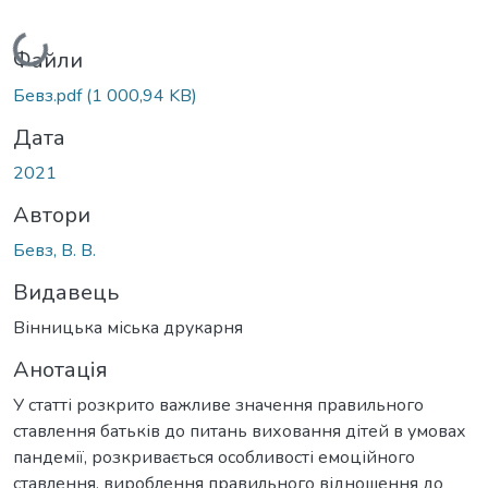
Вантажиться...
Файли
Бевз.pdf
(1 000,94 KB)
Дата
2021
Автори
Бевз, В. В.
Видавець
Вінницька міська друкарня
Анотація
У статті розкрито важливе значення правильного
ставлення батьків до питань виховання дітей в умовах
пандемії, розкривається особливості емоційного
ставлення, вироблення правильного відношення до