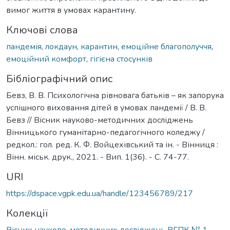
вимог життя в умовах карантину.
Ключові слова
пандемія
,
локдаун
,
карантин
,
емоційне благополуччя
,
емоційний комфорт
,
гігієна стосунків
Бібліографічний опис
Бевз, В. В. Психологічна рівновага батьків – як запорука
успішного виховання дітей в умовах пандемії / В. В.
Бевз // Вісник науково-методичних досліджень
Вінницького гуманітарно-педагогічного коледжу /
редкол.: гол. ред. К. Ф. Войцехівський та ін. - Вінниця :
Вінн. міськ. друк., 2021. - Вип. 1(36). - С. 74-77.
URI
https://dspace.vgpk.edu.ua/handle/123456789/217
Колекції
Вісник науково-методичних досліджень ВГПК № 1