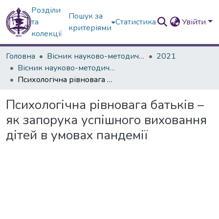
Розділи
Пошук за
та
Статистика
Увійти
критеріями
колекції
Головна
Вісник науково-методичних досліджень ВГПК
2021
Вісник науково-методичних досліджень ВГПК № 1 (36)
Психологічна рівновага батьків – як запорука успішного виховання дітей в умовах пандемії
Психологічна рівновага батьків –
як запорука успішного виховання
дітей в умовах пандемії