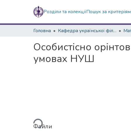
Розділи та колекції
Пошук за критерія
Головна
Кафедра української філології
Особистісно орінтов
умовах НУШ
Вантажиться...
Файли