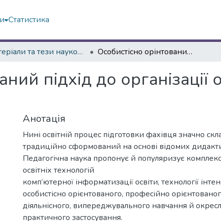
ми
Статистика
Матеріали та тези наукових конференцій
Особистісно орінтований підхід до організації освітнього процесу в умовах НУШ
аний підхід до організації 
Анотація
Нині освітній процес підготовки фахівця значно скл
традиційно сформований на основі відомих дидакти
Педагогічна наука пропонує й популяризує комплекс
освітніх технологій
комп’ютерної інформатизації освіти, технології інте
особистісно орієнтованого, професійно орієнтованог
діяльнісного, випереджувального навчання й окрес
практичного застосування.