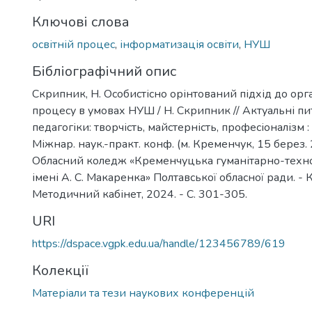
Ключові слова
освітній процес
,
інформатизація освіти
,
НУШ
Бібліографічний опис
Скрипник, Н. Особистісно орінтований підхід до орга
процесу в умовах НУШ / Н. Скрипник // Актуальні пи
педагогіки: творчість, майстерність, професіоналізм :
Міжнар. наук.-практ. конф. (м. Кременчук, 15 берез. 2
Обласний коледж «Кременчуцька гуманітарно-техно
імені А. С. Макаренка» Полтавської обласної ради. - 
Методичний кабінет, 2024. - С. 301-305.
URI
https://dspace.vgpk.edu.ua/handle/123456789/619
Колекції
Матеріали та тези наукових конференцій