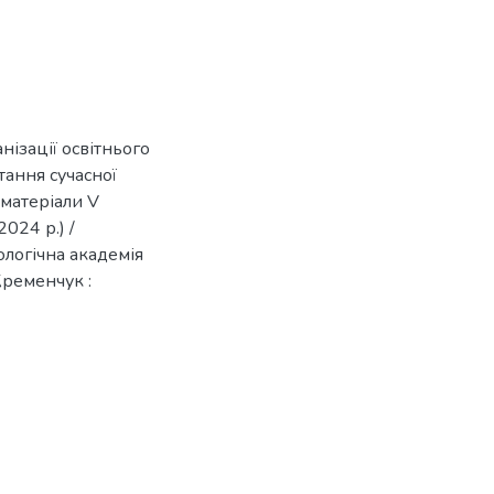
нізації освітнього
тання сучасної
 матеріали V
024 р.) /
логічна академія
Кременчук :