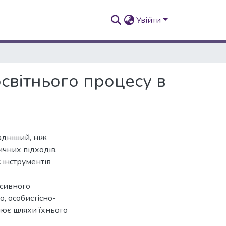
Увійти
освітнього процесу в
адніший, ніж
чних підходів.
 інструментів
нсивного
о, особистісно-
лює шляхи їхнього