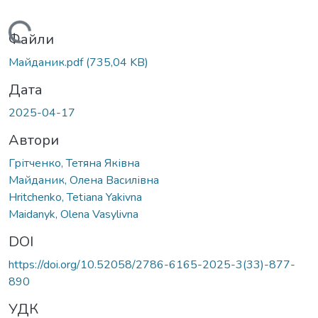
житься...
Файли
Майданик.pdf
(735,04 KB)
Дата
2025-04-17
Автори
Грітченко, Тетяна Яківна
Майданик, Олена Василівна
Нritchenko, Tetіana Yakivna
Maidanyk, Olena Vasylivna
DOI
https://doi.org/10.52058/2786-6165-2025-3(33)-877-
890
УДК