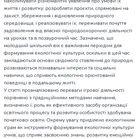
накопичувати різноманітні уявлення про умови їх
життя і розвитку; розробляти проєкти, спрямовані на
захист, збереження і відновлення природного
середовища, і реалізовувати їх; переживати почуття
задоволення від власної природоохоронної діяльності
на уроках та в позаурочний час. Зазначено, що
молодший шкільний вік є важливим періодом для
формування екологічної культури, оскільки в цей час
закладаються основи свідомого ставлення до природи,
розвиваються пізнавальні інтереси та соціальні
навички, що сприяють екологічно орієнтованій
поведінці в подальшому житті.
У статті проаналізовано переваги ігрової діяльності
порівняно з традиційними методами навчання,
визначено її роль як ефективного засобу організації
освітнього процесу та розвитку особистості здобувача
початкової освіти. Окрему увагу приділено екологічним
іграм як інструменту формування екологічної культури
учнів, що сприяє засвоєнню знань, розвитку емоційної