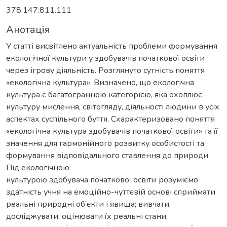
378.147:811.111
Анотація
У статті висвітлено актуальність проблеми формування
екологічної культури у здобувачів початкової освіти
через ігрову діяльність. Розглянуто сутність поняття
«екологічна культура». Визначено, що екологічна
культура є багатогранною категорією, яка охоплює
культуру мислення, світогляду, діяльності людини в усіх
аспектах суспільного буття. Схарактеризовано поняття
«екологічна культура здобувачів початкової освіти» та її
значення для гармонійного розвитку особистості та
формування відповідального ставлення до природи.
Під екологічною
культурою здобувача початкової освіти розуміємо
здатність учня на емоційно-чуттєвій основі сприймати
реальні природні об’єкти і явища; вивчати,
досліджувати, оцінювати їх реальні стани,