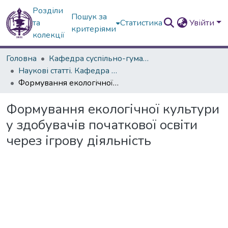
Розділи
Пошук за
та
Статистика
Увійти
критеріями
колекції
Головна
Кафедра суспільно-гуманітарних наук
Наукові статті. Кафедра суспільно-гуман.наук
Формування екологічної культури у здобувачів початкової освіти через ігрову діяльність
Формування екологічної культури
у здобувачів початкової освіти
через ігрову діяльність