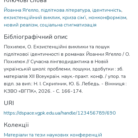
Ключові слова
Йоанна Яґелло
,
підліткова література
,
ідентичність
,
екзистенційний виклик
,
криза сім’ї
,
нонконформізм
,
новий реалізм
,
соціальна стигматизація
Бібліографічний опис
Похилюк, О. Екзистенційні виклики та пошук
підліткової ідентичності в романах Йоанни Яґелло / О.
Похилюк // Сучасна лінгводидактика в Новій
українській школі: проблеми, пошуки, здобутки : зб.
матеріалів XІІ Всеукраїн. наук.-практ. конф. / упор. та
відп. за вип.: Н. І. Скрипник, Ю. Б. Лебедь. - Вінниця :
КЗВО «ВГПК», 2026. - С. 166-174.
URI
https://dspace.vgpk.edu.ua/handle/123456789/690
Колекції
Матеріали та тези наукових конференцій