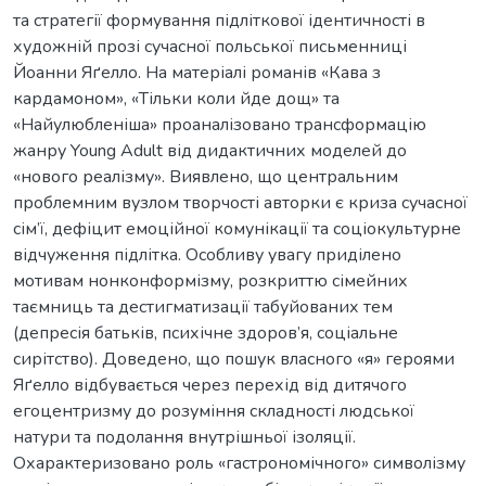
та стратегії формування підліткової ідентичності в
художній прозі сучасної польської письменниці
Йоанни Яґелло. На матеріалі романів «Кава з
кардамоном», «Тільки коли йде дощ» та
«Найулюбленіша» проаналізовано трансформацію
жанру Young Adult від дидактичних моделей до
«нового реалізму». Виявлено, що центральним
проблемним вузлом творчості авторки є криза сучасної
сім’ї, дефіцит емоційної комунікації та соціокультурне
відчуження підлітка. Особливу увагу приділено
мотивам нонконформізму, розкриттю сімейних
таємниць та дестигматизації табуйованих тем
(депресія батьків, психічне здоров’я, соціальне
сирітство). Доведено, що пошук власного «я» героями
Яґелло відбувається через перехід від дитячого
егоцентризму до розуміння складності людської
натури та подолання внутрішньої ізоляції.
Охарактеризовано роль «гастрономічного» символізму