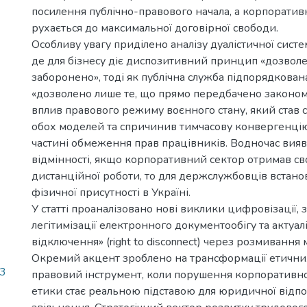
посилення публічно-правового начала, а корпоратив
рухається до максимальної договірної свободи.
Особливу увагу приділено аналізу дуалістичної сист
де для бізнесу діє диспозитивний принцип «дозволе
заборонено», тоді як публічна служба підпорядкован
«дозволено лише те, що прямо передбачено законом
вплив правового режиму воєнного стану, який став с
обох моделей та спричинив тимчасову конвергенці
частині обмеження прав працівників. Водночас вия
відмінності, якщо корпоративний сектор отримав св
дистанційної роботи, то для держслужбовців встан
фізичної присутності в Україні.
У статті проаналізовано нові виклики цифровізації,
легітимізації електронного документообігу та актуал
відключення» (right to disconnect) через розмивання 
Окремий акцент зроблено на трансформації етичних
3
правовий інструмент, коли порушення корпоративно
етики стає реальною підставою для юридичної відпов