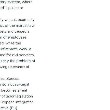
latory system, where
wed" applies to
nly what is expressly
ct of the martial law
dels and caused a
on of employees'
ed: while the
 of remote work, a
d for civil servants.
cularly the problem of
wing relevance of
ies. Special
into a quasi-legal
cs becomes a real
 of labor legislation
European integration
ective (EU)