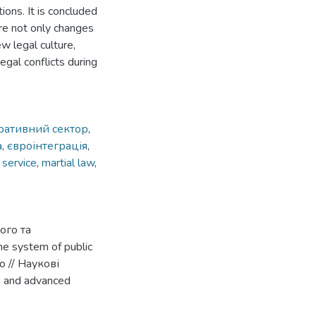
ons. It is concluded
uire not only changes
w legal culture,
legal conflicts during
ративний сектор
,
а
,
євроінтеграція
,
l service
,
martial law
,
ого та
e system of public
о // Наукові
s and advanced