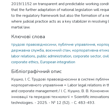
2019/1152 on transparent and predictable working conditi
that the further adaptation of national legislation will req
to the regulatory framework but also the formation of a ne
where judicial practice acts as a key stabilizer in resolving 
martial law.
Ключові слова
трудові правовідносини
,
публічне управління
,
корпо
державна служба
,
воєнний стан
,
корпоративна етик
labor relations
,
public administration
,
corporate sector
,
civi
corporate ethics
,
European integration
Бібліографічний опис
Кушко, І. С. Трудові правовідносини в системі публічн
корпоративного управління = Labor legal relations in th
and corporate management / І. С. Кушко, В. В. Кононенк
інновації та передові технології = Scientific innovation
technologies. - 2025. - № 12 (52). - С. 483-493.