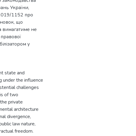
о законодавства
ань України,
 2019/1152 про
сновок, що
а вимагатиме не
 правової
білізатором у
nt state and
ng under the influence
stential challenges
is of two
the private
mental architecture
onal divergence,
public law nature,
actual freedom.