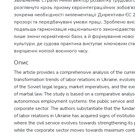
звільнення. Стратегічний вектор розвитку трудовог
розглянуто крізь призму євроінтеграційних зобов’яз
зокрема необхідності імплементації Директиви ЄС
прозорі та передбачувані умови праці. Зроблено ви
подальша гармонізація національного законодавств
лише зміни нормативної бази, а й формування нової
культури, де судова практика виступає ключовим ста
вирішенні колізій воєнного часу.
Опис
The article provides a comprehensive analysis of the curre
transformation trends of labor relations in Ukraine, evolvi
of the Soviet legal legacy, market imperatives, and the exi
of martial law. The study is based on a comparative analys
autonomous employment systems: the public service and 
corporate sector. The authors substantiate that the funda
of labor relations in Ukraine has acquired signs of instituti
where the civil service evolves towards strengthening its 
while the corporate sector moves towards maximum contr