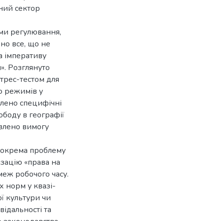
ний сектор
еми регулювання,
но все, що не
а імперативу
». Розглянуто
трес-тестом для
ю режимів у
влено специфічні
ободу в географії
овлено вимогу
 зокрема проблему
ізацію «права на
меж робочого часу.
 норм у квазі-
ї культури чи
ідальності та