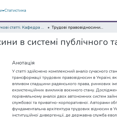
ми
Статистика
Наукові статті. Кафедра суспільно-гуман.наук
Трудові правовідносини в системі публічного та корпоративного управління
ини в системі публічного 
Анотація
У статті здійснено комплексний аналіз сучасного ста
трансформації трудових правовідносин в Україні, як
впливом спадщини радянського права, ринкових імп
екзистенційних викликів воєнного стану. Досліджен
порівняльному аналізі двох автономних систем зайня
службової та приватно-корпоративної. Авторами об
фундаментальна архітектура трудових відносин в Ук
інституційної дивергенції, де державна служба евол