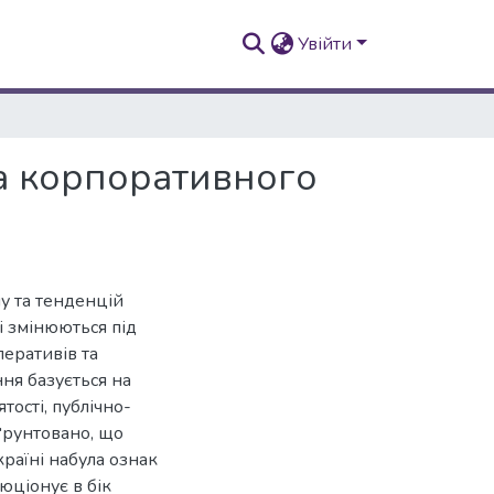
Увійти
та корпоративного
ну та тенденцій
і змінюються під
еративів та
ня базується на
тості, публічно-
ґрунтовано, що
раїні набула ознак
юціонує в бік