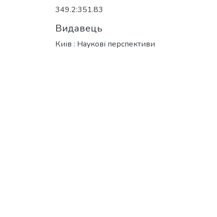
349.2:351.83
Видавець
Киів : Наукові перспективи