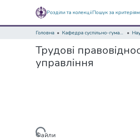
Розділи та колекції
Пошук за критерія
Головна
Кафедра суспільно-гуманітарних наук
Трудові правовіднос
управління
Вантажиться...
Файли