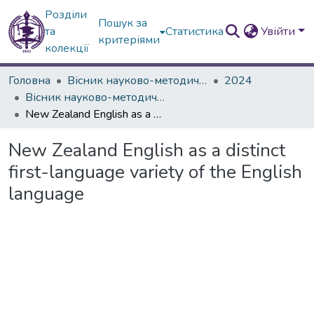
Розділи
Пошук за
та
Статистика
Увійти
критеріями
колекції
Головна
Вісник науково-методичних досліджень ВГПК
2024
Вісник науково-методичних досліджень ВГПК № 2 (46)
New Zealand English as a distinct first-language variety of the English language
New Zealand English as a distinct
first-language variety of the English
language