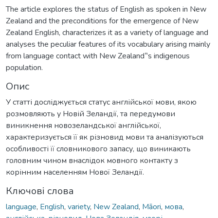
The article explores the status of English as spoken in New
Zealand and the preconditions for the emergence of New
Zealand English, characterizes it as a variety of language and
analyses the peculiar features of its vocabulary arising mainly
from language contact with New Zealand‟s indigenous
population.
Опис
У статті досліджується статус англійської мови, якою
розмовляють у Новій Зеландії, та передумови
виникнення новозеландської англійської,
характеризується її як різновид мови та аналізуються
особливості її словникового запасу, що виникають
головним чином внаслідок мовного контакту з
корінним населенням Нової Зеландії.
Ключові слова
language
,
English
,
variety
,
New Zealand
,
Māori
,
мова
,