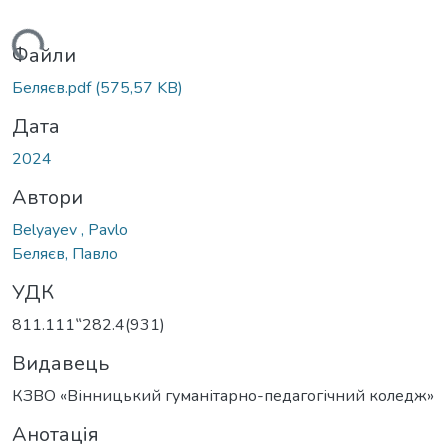
иться...
Файли
Беляєв.pdf
(575,57 KB)
Дата
2024
Автори
Belyayev , Pavlo
Беляєв, Павло
УДК
811.111‟282.4(931)
Видавець
КЗВО «Вінницький гуманітарно-педагогічний коледж»
Анотація