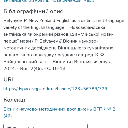
англійська
,
різновид
,
Нова Зеландія
,
маорі
Бібліографічний опис
Belyayev, P. New Zealand English as a distinct first-language
variety of the English language = Новозеландська
англійська як окремий різновид англійської мови-
першої мови / P. Belyayev // Вісник науково-
методичних досліджень Вінницького гуманітарно-
педагогічного коледжу / редкол.: гол. ред. К. Ф.
Войцехівський та ін. - Вінниця : Вінн. міськ. друк.,
2024. - Вип. 2(46). - С. 15-18.
URI
https://dspace.vgpk.edu.ua/handle/123456789/729
Колекції
Вісник науково-методичних досліджень ВГПК № 2
(46)