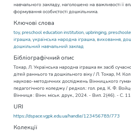
навчального закладу, наголошено на важливості її вп
формування особистості дошкільника.
Ключові слова
toy
,
preschool education institution
,
upbringing
,
preschoole
іграшка
,
українська народна іграшка
,
виховання
,
дош
дошкільний навчальний заклад
Бібліографічний опис
Токар, Л. Українська народна іграшка як засіб сучас
дітей раннього та дошкільного віку / Л. Токар, М. Кол
науково-методичних досліджень Вінницького гуман
педагогічного коледжу / редкол.: гол. ред. К. Ф. Войце
Вінниця : Вінн. міськ. друк., 2024. - Вип. 2(46). - С. 1
URI
https://dspace.vgpk.edu.ua/handle/123456789/773
Колекції