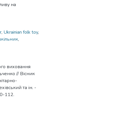
ливу на
r
,
Ukrainian folk toy
,
кільник
,
ного виховання
ьченко // Вісник
ітарно-
хівський та ін. -
10-112.