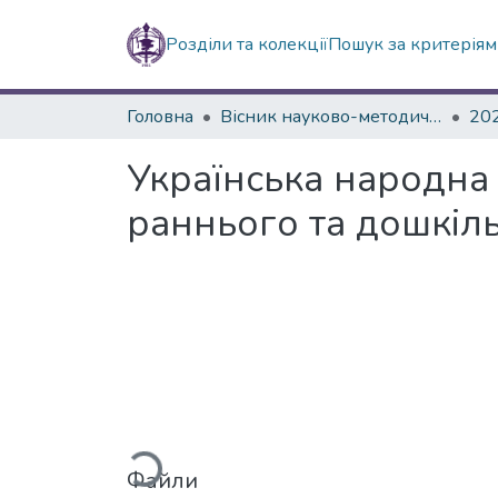
Розділи та колекції
Пошук за критерія
Головна
Вісник науково-методичних досліджень ВГПК
20
Українська народна 
раннього та дошкіль
Вантажиться...
Файли