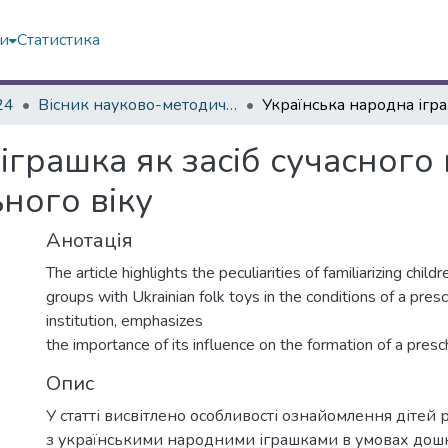
ми
Статистика
24
Вісник науково-методичних досліджень ВГПК № 2 (46)
Українсь
іграшка як засіб сучасного
ного віку
Анотація
The article highlights the peculiarities of familiarizing child
groups with Ukrainian folk toys in the conditions of a pres
institution, emphasizes
the importance of its influence on the formation of a presc
Опис
У статті висвітлено особливості ознайомлення дітей 
з українськими народними іграшками в умовах дош