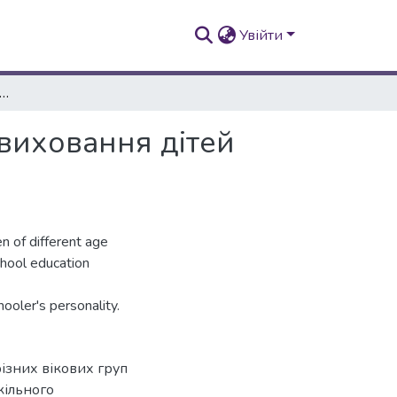
Увійти
ка народна іграшка як засіб сучасного виховання дітей раннього та дошкільного віку
 виховання дітей
ren of different age
chool education
hooler's personality.
різних вікових груп
кільного