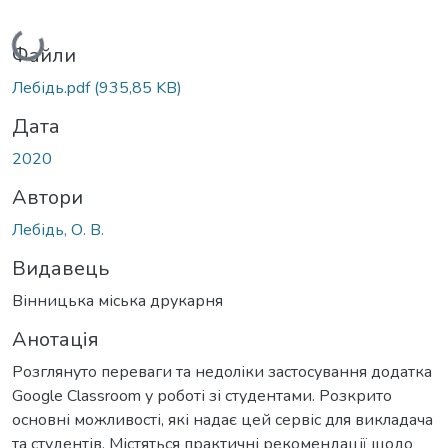
Вантажиться...
Файли
Лебідь.pdf
(935,85 KB)
Дата
2020
Автори
Лебідь, О. В.
Видавець
Вінницька міська друкарня
Анотація
Розглянуто переваги та недоліки застосування додатка
Google Classroom у роботі зі студентами. Розкрито
основні можливості, які надає цей сервіс для викладача
та студентів. Містяться практичні рекомендації щодо