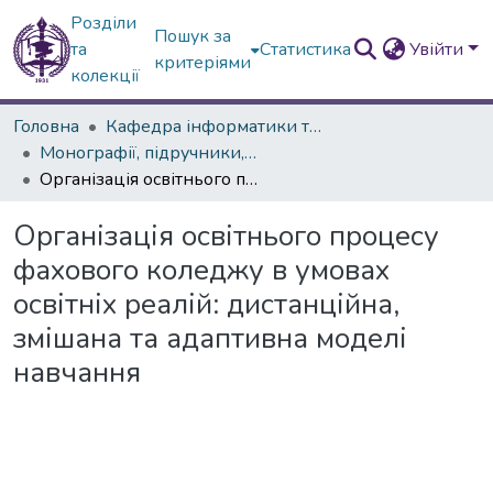
Розділи
Пошук за
та
Статистика
Увійти
критеріями
колекції
Головна
Кафедра інформатики та інформаційних технологій в освіті
Монографії, підручники, навчальні посібники, словники, довідники
Організація освітнього процесу фахового коледжу в умовах освітніх реалій: дистанційна, змішана та адаптивна моделі навчання
Організація освітнього процесу
фахового коледжу в умовах
освітніх реалій: дистанційна,
змішана та адаптивна моделі
навчання