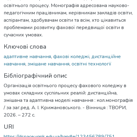
освітнього процесу. Монографія адресована науково-
педагогічним працівникам, керівникам закладів освіти,
аспірантам, здобувачам освіти та всім, хто цікавиться
проблемами розвитку фахової передвищої освіти в
сучасних умовах.
Ключові слова
адаптивне навчання
,
фахові коледжі
,
дистанційне
навчання
,
змішане навчання
,
освітні технології
Бібліографічний опис
Організація освітнього процесу фахового коледжу в
умовах складних суспільних реалій: дистанційна,
змішана та адаптивна моделі навчання : кол.монографія
/ за заг.ред. А. І. Крижановського. - Вінниця : ТВОРИ,
2026. – 272 с.
URI
https://dspace.vgpk.edu.ua/handle/123456789/751