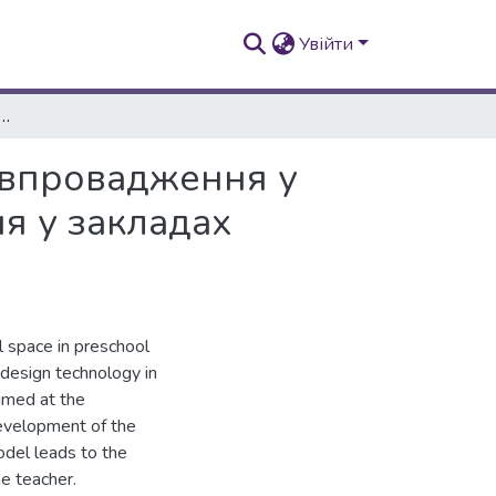
Увійти
ього простору шляхом впровадження у практику технології педагогічного проєктування у закладах дошкільної освіти
м впровадження у
ня у закладах
l space in preschool
 design technology in
aimed at the
development of the
odel leads to the
e teacher.