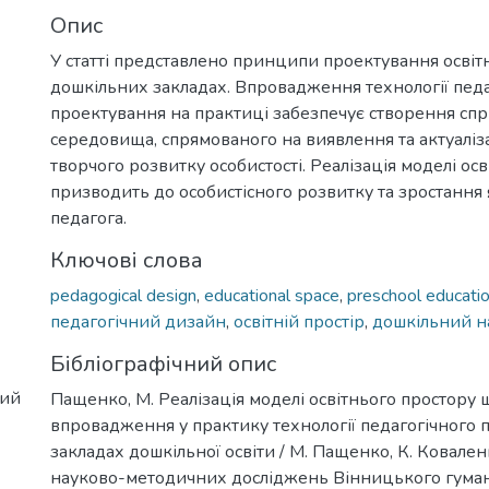
Опис
У статті представлено принципи проектування освіт
дошкільних закладах. Впровадження технології педа
проектування на практиці забезпечує створення сп
середовища, спрямованого на виявлення та актуаліз
творчого розвитку особистості. Реалізація моделі ос
призводить до особистісного розвитку та зростання я
педагога.
Ключові слова
pedagogical design
,
educational space
,
preschool education
педагогічний дизайн
,
освітній простір
,
дошкільний н
Бібліографічний опис
ний
Пащенко, М. Реалізація моделі освітнього простору
впровадження у практику технології педагогічного 
закладах дошкільної освіти / М. Пащенко, К. Коваленк
науково-методичних досліджень Вінницького гуман