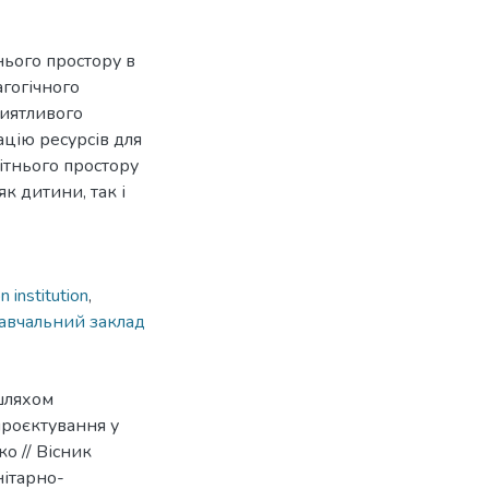
нього простору в
гогічного
риятливого
ацію ресурсів для
вітнього простору
к дитини, так і
 institution
,
авчальний заклад
 шляхом
проєктування у
о // Вісник
ітарно-