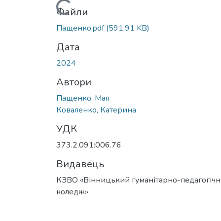
Вантажиться...
Файли
Пащенко.pdf
(591,91 KB)
Дата
2024
Автори
Пащенко, Мая
Коваленко, Катерина
УДК
373.2.091:006.76
Видавець
КЗВО «Вінницький гуманітарно-педагогіч
коледж»