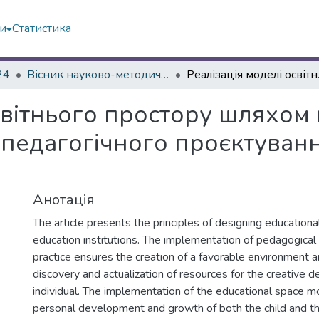
ми
Статистика
24
Вісник науково-методичних досліджень ВГПК № 1 (45)
Реалізація моделі освітн
освітнього простору шляхо
 педагогічного проєктуван
Анотація
The article presents the principles of designing educationa
education institutions. The implementation of pedagogical
practice ensures the creation of a favorable environment 
discovery and actualization of resources for the creative 
individual. The implementation of the educational space m
personal development and growth of both the child and th