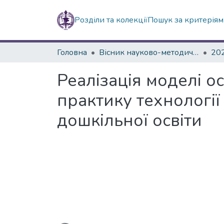
Розділи та колекції
Пошук за критерія
Головна
Вісник науково-методичних досліджень ВГПК
20
Реалізація моделі 
практику технології
дошкільної освіти