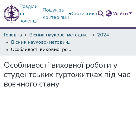
Розділи
Пошук за
та
Статистика
Увійти
критеріями
колекції
Головна
Вісник науково-методичних досліджень ВГПК
2024
Вісник науково-методичних досліджень ВГПК № 3 (47)
Особливості виховної роботи у студентських гуртожитках під час воєнного стану
Особливості виховної роботи у
студентських гуртожитках під час
воєнного стану