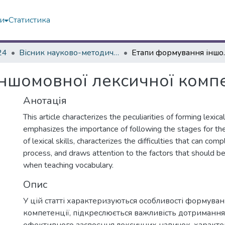
ми
Статистика
24
Вісник науково-методичних досліджень ВГПК № 2 (46)
Етапи формуван
ншомовної лексичної компе
Анотація
This article characterizes the peculiarities of forming lexi
emphasizes the importance of following the stages for the 
of lexical skills, characterizes the difficulties that can comp
process, and draws attention to the factors that should be
when teaching vocabulary.
Опис
У цій статті характеризуються особливості формуван
компетенції, підкреслюється важливість дотримання 