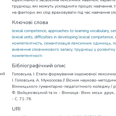
ефективного засвоєння лексичних навичок, характ
труднощі, які можуть ускладнити процес навчання, т
на фактори, які слід враховувати під час навчання с
Ключові слова
lexical competence
,
approaches to learning vocabulary
,
sem
lexical units
,
difficulties in developing lexical competence
,
компетентність
,
семантизація лексичних одиниць
,
п
вивчення словникового запасу
,
труднощі у розвитку
компетентності
Бібліографічний опис
ний
Головська, І. Етапи формування іншомовної лексичної
І. Головська, А. Мукосєєва // Вісник науково-методи
Вінницького гуманітарно-педагогічного коледжу / ред
Ф. Войцехівський та ін. - Вінниця : Вінн. міськ. друк.,
- С. 71-76.
URI