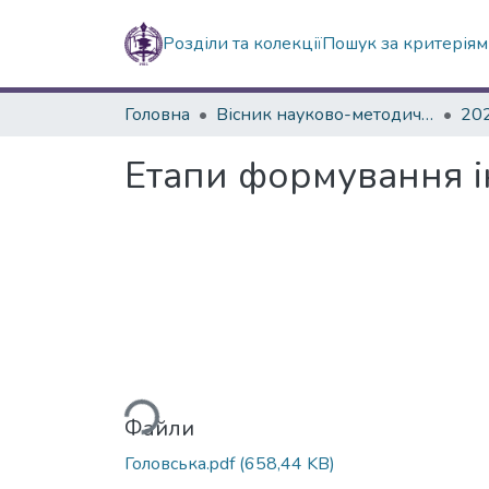
Розділи та колекції
Пошук за критерія
Головна
Вісник науково-методичних досліджень ВГПК
20
Етапи формування і
Вантажиться...
Файли
Головська.pdf
(658,44 KB)