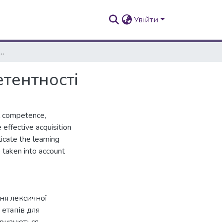
Увійти
ня іншомовної лексичної компетентності
тентності
cal competence,
effective acquisition
licate the learning
 taken into account
ня лексичної
етапів для