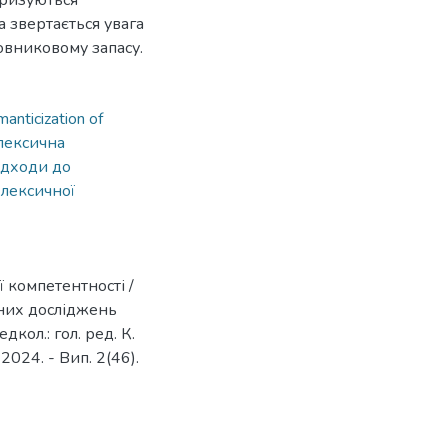
еризуються
а звертається увага
ловниковому запасу.
anticization of
лексична
ідходи до
 лексичної
 компетентності /
чних досліджень
кол.: гол. ред. К.
 2024. - Вип. 2(46).