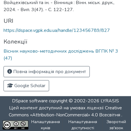
Войцехівський та ін. - Вінниця : Вінн. міськ. друк.,
2024. - Вип. 3(47). - С. 122-127.
URI
https://dspace.vgpk.edu.ua/handle/123456789/827
Колекції
Вісник науково-методичних досліджень ВГПК № 3
(47)
Повна інформація про документ
Google Scholar
DSpace software
copyright © 2002-2026
LYRASIS
Цей контент доступний на умовах ліцензії
Creative
Commons «Attribution-NonCommercial» 4.0 Всесвітня
.
Налаштування
Налаштування
Зворотній
куків
доступності
зв'язок