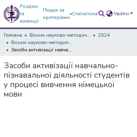
Розділи
Пошук за
та
Статистика
Увійти
критеріями
колекції
Головна
Вісник науково-методичних досліджень ВГПК
2024
Вісник науково-методичних досліджень ВГПК № 3 (47)
Засоби активізації навчально-пізнавальної діяльності студентів у процесі вивчення німецької мови
Засоби активізації навчально-
пізнавальної діяльності студентів
у процесі вивчення німецької
мови