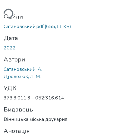
ься...
Файли
Сатановський.pdf
(655,11 KB)
Дата
2022
Автори
Сатановський, А.
Дровозюк, Л. М.
УДК
373.3.011.3 – 052:316.614
Видавець
Вінницька міська друкарня
Анотація