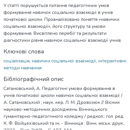
У статті порушується питання педагогічних умов
формування навичок соціальної взаємодії в учнів
початкової школи. Проаналізовано поняття «навички
соціальної взаємодії», його структуру та умови
формування. Висвітлено перебіг та результати
діагностики рівня навичок соціальної взаємодії учнів.
Ключові слова
соціалізація
,
навички соціальної взаємодії
,
інтерактивні
методи навчання
Бібліографічний опис
Сатановський, А. Педагогічні умови формування в
учнів початкової школи навичок соціальної взаємодії /
А. Сатановський ; наук. кер. Л. М. Дровозюк // Вісник
науково-методичних досліджень Вінницького
гуманітарно-педагогічного коледжу / редкол.: гол. ред.
К. Ф. Войцехівський та ін. - Вінниця : Вінн. міськ. друк.,