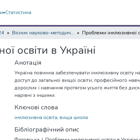
ми
Статистика
24
Вісник науково-методичних досліджень ВГПК № 3 (47)
ї освіти в Україні
Анотація
Україна повинна забезпечувати інклюзивну освіту на 
доступ до загальної вищої освіти, професійного навч
дорослих і навчання протягом усього життя без диск
нарівні з іншими.
Ключові слова
інклюзивна освіта
,
вища школа
Бібліографічний опис
Фаловська, І. Проблеми інклюзивної освіти в Україні / 