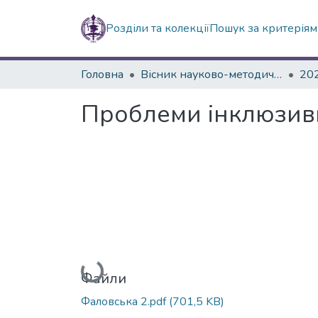
Розділи та колекції
Пошук за критерія
Головна
Вісник науково-методичних досліджень ВГПК
20
Проблеми інклюзивно
Вантажиться...
Файли
Фаловська 2.pdf
(701,5 KB)