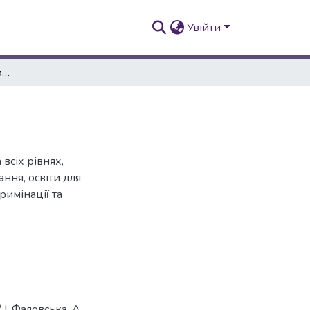
Увійти
Проблеми інклюзивної освіти в Україні
всіх рівнях,
ання, освіти для
римінації та
І. Фаловська, А.