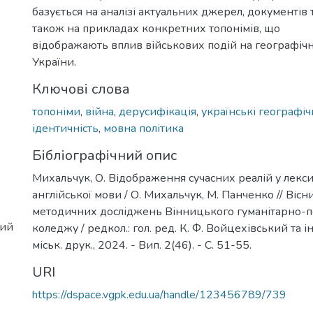
базується на аналізі актуальних джерел, документів т
також на прикладах конкретних топонімів, що
відображають вплив військових подій на географіч
України.
Ключові слова
топоніми
,
війна
,
дерусифікація
,
українські географіч
ідентичність
,
мовна політика
Бібліографічний опис
Михальчук, О. Відображення сучасних реалій у лекс
англійської мови / О. Михальчук, М. Панченко // Вісн
методичних досліджень Вінницького гуманітарно-п
ний
коледжу / редкол.: гол. ред. К. Ф. Войцехівський та ін
міськ. друк., 2024. - Вип. 2(46). - С. 51-55.
URI
https://dspace.vgpk.edu.ua/handle/123456789/739