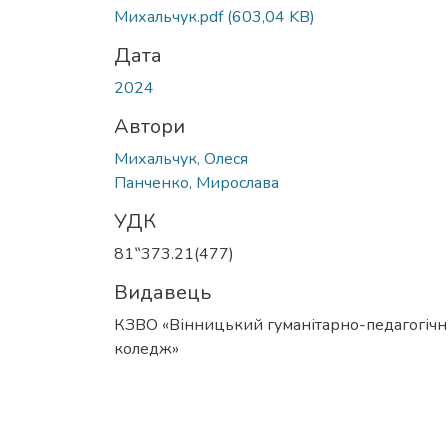
Вантажиться...
Михальчук.pdf
(603,04 KB)
Дата
2024
Автори
Михальчук, Олеся
Панченко, Мирослава
УДК
81‟373.21(477)
Видавець
КЗВО «Вінницький гуманітарно-педагогіч
коледж»