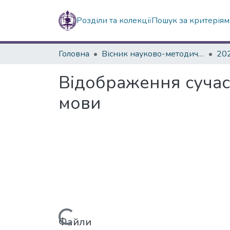
Розділи та колекції
Пошук за критерія
Головна
Вісник науково-методичних досліджень ВГПК
20
Відображення сучасн
мови
Файли