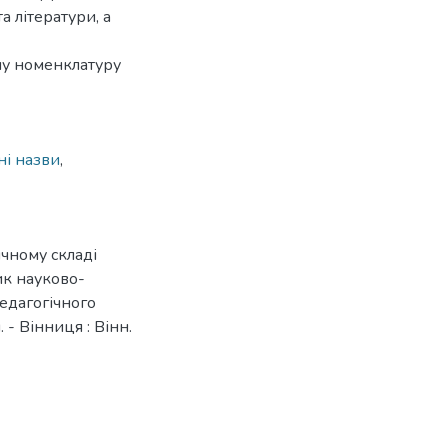
а літератури, а
ну номенклатуру
ні назви
,
ичному складі
ик науково-
едагогічного
. - Вінниця : Вінн.