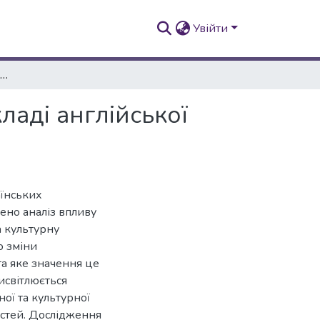
Увійти
Відображення сучасних реалій у лексичному складі англійської мови
ладі англійської
аїнських
лено аналіз впливу
а культурну
о зміни
та яке значення це
висвітлюється
ої та культурної
остей. Дослідження