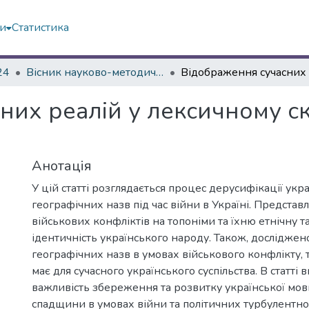
ми
Статистика
24
Вісник науково-методичних досліджень ВГПК № 2 (46)
их реалій у лексичному ск
Анотація
У цій статті розглядається процес дерусифікації укр
географічних назв під час війни в Україні. Представ
військових конфліктів на топоніми та їхню етнічну т
ідентичність українського народу. Також, досліджен
географічних назв в умовах військового конфлікту, 
має для сучасного українського суспільства. В статті 
важливість збереження та розвитку української мовн
спадщини в умовах війни та політичних турбулентн