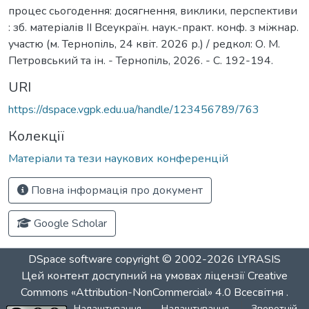
процес сьогодення: досягнення, виклики, перспективи
: зб. матеріалів ІІ Всеукраїн. наук.-практ. конф. з міжнар.
участю (м. Тернопіль, 24 квіт. 2026 р.) / редкол: О. М.
Петровський та ін. - Тернопіль, 2026. - С. 192-194.
URI
https://dspace.vgpk.edu.ua/handle/123456789/763
Колекції
Матеріали та тези наукових конференцій
Повна інформація про документ
Google Scholar
DSpace software
copyright © 2002-2026
LYRASIS
Цей контент доступний на умовах ліцензії
Creative
Commons «Attribution-NonCommercial» 4.0 Всесвітня
.
Налаштування
Налаштування
Зворотній