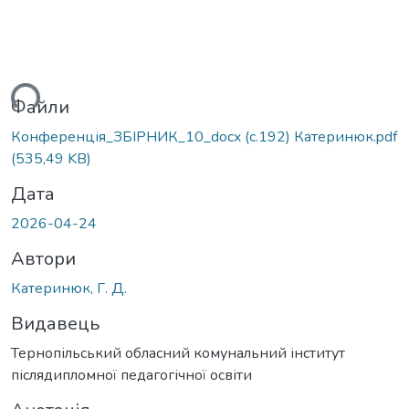
ься...
Файли
Конференція_ЗБІРНИК_10_docx (с.192) Катеринюк.pdf
(535,49 KB)
Дата
2026-04-24
Автори
Катеринюк, Г. Д.
Видавець
Тернопільський обласний комунальний інститут
післядипломної педагогічної освіти