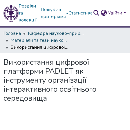
Розділи
Пошук за
та
Статистика
Увійти
критеріями
колекції
Головна
Кафедра науково-природничих та математичних дисциплін
Матеріали та тези наукових конференцій
Використання цифрової платформи PADLET як інструменту організації інтерактивного освітнього середовища
Використання цифрової
платформи PADLET як
інструменту організації
інтерактивного освітнього
середовища