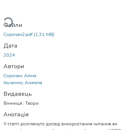
ться...
Файли
Сорочан2.pdf
(1,31 MB)
Дата
2024
Автори
Сорочан, Аліна
Ільченко, Анжела
Видавець
Вінниця : Твори
Анотація
У статті розглянуто досвід використання читання як