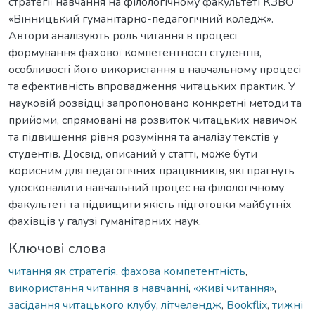
стратегії навчання на філологічному факультеті КЗВО
«Вінницький гуманітарно-педагогічний коледж».
Автори аналізують роль читання в процесі
формування фахової компетентності студентів,
особливості його використання в навчальному процесі
та ефективність впровадження читацьких практик. У
науковій розвідці запропоновано конкретні методи та
прийоми, спрямовані на розвиток читацьких навичок
та підвищення рівня розуміння та аналізу текстів у
студентів. Досвід, описаний у статті, може бути
корисним для педагогічних працівників, які прагнуть
удосконалити навчальний процес на філологічному
факультеті та підвищити якість підготовки майбутніх
фахівців у галузі гуманітарних наук.
Ключові слова
читання як стратегія
,
фахова компетентність
,
використання читання в навчанні
,
«живі читання»
,
засідання читацького клубу
,
літчелендж
,
Bookflix
,
тижні